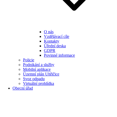
O nás
Vzdělávací cíle
Kontakty
Úřední deska
GDPR
Povinné informace
Policie
Podnikání a služby
Mobilní aplikace
Územní plán Uhřičice
Svoz odpadu
Virtuální prohlídka
Obecní úřad