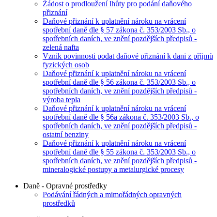
Žádost o prodloužení lhůty pro podání daňového
přiznání
Daňové přiznání k uplatnění nároku na vrácení
spotřební daně dle § 57 zákona č. 353/2003 Sb., o
spotřebních daních, ve znění pozdějších předpisů -
zelená nafta
Vznik povinnosti podat daňové přiznání k dani z příjmů
fyzických osob
Daňové přiznání k uplatnění nároku na vrácení
spotřební daně dle § 56 zákona č. 353/2003 Sb., o
spotřebních daních, ve znění pozdějších předpisů -
výroba tepla
Daňové přiznání k uplatnění nároku na vrácení
spotřební daně dle § 56a zákona č. 353/2003 Sb., o
spotřebních daních, ve znění pozdějších předpisů -
ostatní benziny
Daňové přiznání k uplatnění nároku na vrácení
spotřební daně dle § 55 zákona č. 353/2003 Sb., o
spotřebních daních, ve znění pozdějších předpisů -
mineralogické postupy a metalurgické procesy
Daně - Opravné prostředky
Podávání řádných a mimořádných opravných
prostředků