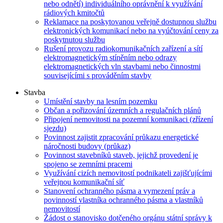
nebo odnětí) individuálního oprávnění k využívání
rádiových kmitočtů
Reklamace na poskytovanou veřejně dostupnou službu
elektronických komunikací nebo na vyúčtování ceny za
poskytnutou službu
Rušení provozu radiokomunikačních zařízení a sítí
elektromagnetickým stíněním nebo odrazy
elektromagnetických vln stavbami nebo činnostmi
souvisejícími s prováděním stavby
Stavba
Umístění stavby na lesním pozemku
Občan a pořizování územních a regulačních plánů
Připojení nemovitosti na pozemní komunikaci (zřízení
sjezdu)
Povinnost zajistit zpracování průkazu energetické
náročnosti budovy (průkaz)
Povinnost stavebníků staveb, jejichž provedení je
spojeno se zemními pracemi
Využívání cizích nemovitostí podnikateli zajišťujícími
veřejnou komunikační síť
Stanovení ochranného pásma a vymezení práv a
povinností vlastníka ochranného pásma a vlastníků
nemovitostí
Žádost o stanovisko dotčeného orgánu státní správy k