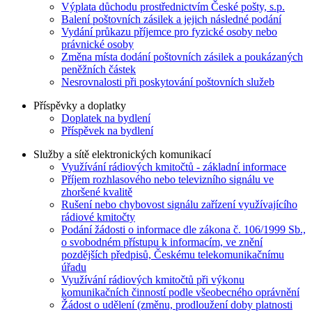
Výplata důchodu prostřednictvím České pošty, s.p.
Balení poštovních zásilek a jejich následné podání
Vydání průkazu příjemce pro fyzické osoby nebo
právnické osoby
Změna místa dodání poštovních zásilek a poukázaných
peněžních částek
Nesrovnalosti při poskytování poštovních služeb
Příspěvky a doplatky
Doplatek na bydlení
Příspěvek na bydlení
Služby a sítě elektronických komunikací
Využívání rádiových kmitočtů - základní informace
Příjem rozhlasového nebo televizního signálu ve
zhoršené kvalitě
Rušení nebo chybovost signálu zařízení využívajícího
rádiové kmitočty
Podání žádosti o informace dle zákona č. 106/1999 Sb.,
o svobodném přístupu k informacím, ve znění
pozdějších předpisů, Českému telekomunikačnímu
úřadu
Využívání rádiových kmitočtů při výkonu
komunikačních činností podle všeobecného oprávnění
Žádost o udělení (změnu, prodloužení doby platnosti