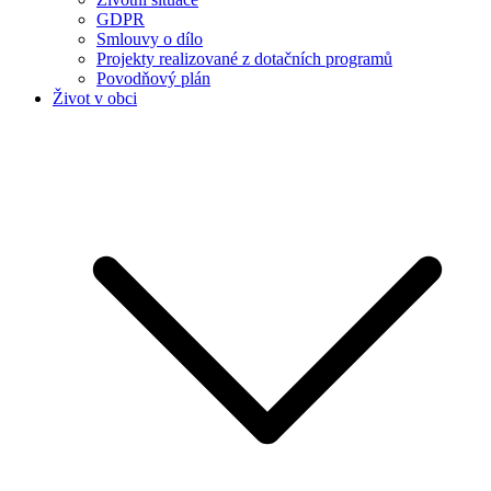
GDPR
Smlouvy o dílo
Projekty realizované z dotačních programů
Povodňový plán
Život v obci