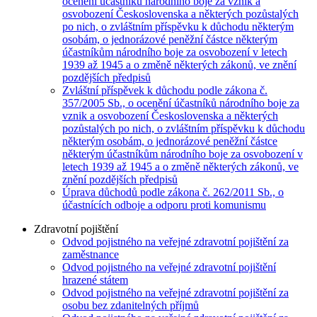
ocenění účastníků národního boje za vznik a
osvobození Československa a některých pozůstalých
po nich, o zvláštním příspěvku k důchodu některým
osobám, o jednorázové peněžní částce některým
účastníkům národního boje za osvobození v letech
1939 až 1945 a o změně některých zákonů, ve znění
pozdějších předpisů
Zvláštní příspěvek k důchodu podle zákona č.
357/2005 Sb., o ocenění účastníků národního boje za
vznik a osvobození Československa a některých
pozůstalých po nich, o zvláštním příspěvku k důchodu
některým osobám, o jednorázové peněžní částce
některým účastníkům národního boje za osvobození v
letech 1939 až 1945 a o změně některých zákonů, ve
znění pozdějších předpisů
Úprava důchodů podle zákona č. 262/2011 Sb., o
účastnících odboje a odporu proti komunismu
Zdravotní pojištění
Odvod pojistného na veřejné zdravotní pojištění za
zaměstnance
Odvod pojistného na veřejné zdravotní pojištění
hrazené státem
Odvod pojistného na veřejné zdravotní pojištění za
osobu bez zdanitelných příjmů