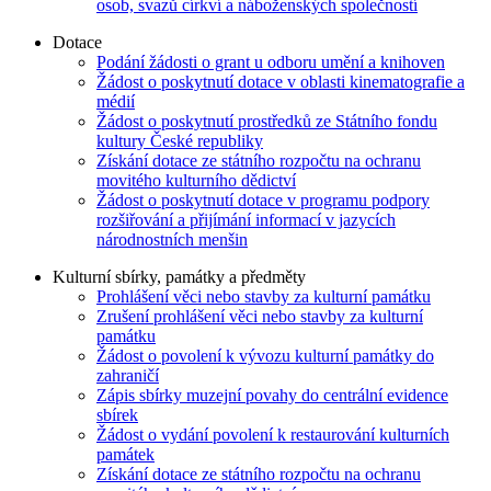
osob, svazů církví a náboženských společností
Dotace
Podání žádosti o grant u odboru umění a knihoven
Žádost o poskytnutí dotace v oblasti kinematografie a
médií
Žádost o poskytnutí prostředků ze Státního fondu
kultury České republiky
Získání dotace ze státního rozpočtu na ochranu
movitého kulturního dědictví
Žádost o poskytnutí dotace v programu podpory
rozšiřování a přijímání informací v jazycích
národnostních menšin
Kulturní sbírky, památky a předměty
Prohlášení věci nebo stavby za kulturní památku
Zrušení prohlášení věci nebo stavby za kulturní
památku
Žádost o povolení k vývozu kulturní památky do
zahraničí
Zápis sbírky muzejní povahy do centrální evidence
sbírek
Žádost o vydání povolení k restaurování kulturních
památek
Získání dotace ze státního rozpočtu na ochranu