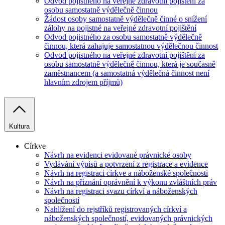
Odvod pojistného na veřejné zdravotní pojištění za
osobu samostatně výdělečně činnou
Žádost osoby samostatně výdělečně činné o snížení
zálohy na pojistné na veřejné zdravotní pojištění
Odvod pojistného za osobu samostatně výdělečně
činnou, která zahajuje samostatnou výdělečnou činnost
Odvod pojistného na veřejné zdravotní pojištění za
osobu samostatně výdělečně činnou, která je současně
zaměstnancem (a samostatná výdělečná činnost není
hlavním zdrojem příjmů)
Kultura
Církve
Návrh na evidenci evidované právnické osoby
Vydávání výpisů a potvrzení z registrace a evidence
Návrh na registraci církve a náboženské společnosti
Návrh na přiznání oprávnění k výkonu zvláštních práv
Návrh na registraci svazu církví a náboženských
společností
Nahlížení do rejstříků registrovaných církví a
náboženských společností, evidovaných právnických