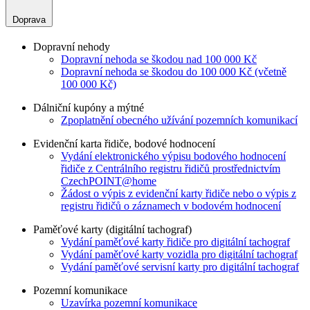
Doprava
Dopravní nehody
Dopravní nehoda se škodou nad 100 000 Kč
Dopravní nehoda se škodou do 100 000 Kč (včetně
100 000 Kč)
Dálniční kupóny a mýtné
Zpoplatnění obecného užívání pozemních komunikací
Evidenční karta řidiče, bodové hodnocení
Vydání elektronického výpisu bodového hodnocení
řidiče z Centrálního registru řidičů prostřednictvím
CzechPOINT@home
Žádost o výpis z evidenční karty řidiče nebo o výpis z
registru řidičů o záznamech v bodovém hodnocení
Paměťové karty (digitální tachograf)
Vydání paměťové karty řidiče pro digitální tachograf
Vydání paměťové karty vozidla pro digitální tachograf
Vydání paměťové servisní karty pro digitální tachograf
Pozemní komunikace
Uzavírka pozemní komunikace