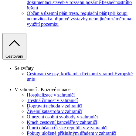
dokumentaci staveb v rozsahu požárně bezpečnostního
řešení
Občan a územní plán (resp. regulační plán) při koupi
nemovitosti a přípravě výstavby nebo jiném záměru na
využití pozemku
Cestování
Se zvířaty
Cestování se psy, kočkami a fretkami v rámci Evropské
unie
V zahraničí - Krizové situace
Hospitalizace v zahraničí
Trestná činnost v zahraničí
Dopravní nehoda v zahraničí
Živelní katastrofa v zahraničí
Omezení osobní svobody v zahraničí
Krach cestovní kanceláře v zahraničí
Úmrtí občana České republiky v zahraničí
Pokuty uložené příslušným úřadem v zahraničí