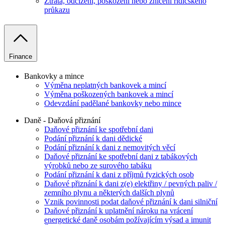
Ztráta, odcizení, poškození nebo zničení řidičského
průkazu
Finance
Bankovky a mince
Výměna neplatných bankovek a mincí
Výměna poškozených bankovek a mincí
Odevzdání padělané bankovky nebo mince
Daně - Daňová přiznání
Daňové přiznání ke spotřební dani
Podání přiznání k dani dědické
Podání přiznání k dani z nemovitých věcí
Daňové přiznání ke spotřební dani z tabákových
výrobků nebo ze surového tabáku
Podání přiznání k dani z příjmů fyzických osob
Daňové přiznání k dani z(e) elektřiny / pevných paliv /
zemního plynu a některých dalších plynů
Vznik povinnosti podat daňové přiznání k dani silniční
Daňové přiznání k uplatnění nároku na vrácení
energetické daně osobám požívajícím výsad a imunit