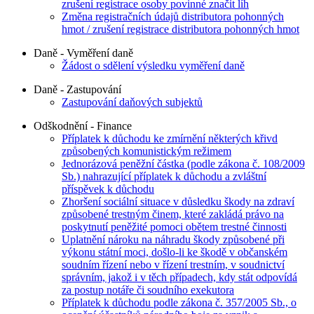
zrušení registrace osoby povinné značit líh
Změna registračních údajů distributora pohonných
hmot / zrušení registrace distributora pohonných hmot
Daně - Vyměření daně
Žádost o sdělení výsledku vyměření daně
Daně - Zastupování
Zastupování daňových subjektů
Odškodnění - Finance
Příplatek k důchodu ke zmírnění některých křivd
způsobených komunistickým režimem
Jednorázová peněžní částka (podle zákona č. 108/2009
Sb.) nahrazující příplatek k důchodu a zvláštní
příspěvek k důchodu
Zhoršení sociální situace v důsledku škody na zdraví
způsobené trestným činem, které zakládá právo na
poskytnutí peněžité pomoci obětem trestné činnosti
Uplatnění nároku na náhradu škody způsobené při
výkonu státní moci, došlo-li ke škodě v občanském
soudním řízení nebo v řízení trestním, v soudnictví
správním, jakož i v těch případech, kdy stát odpovídá
za postup notáře či soudního exekutora
Příplatek k důchodu podle zákona č. 357/2005 Sb., o