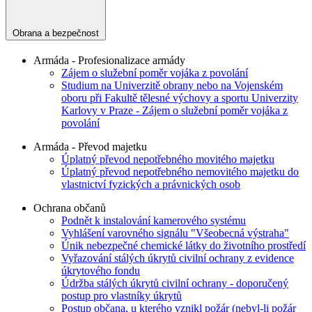
Obrana a bezpečnost
Armáda - Profesionalizace armády
Zájem o služební poměr vojáka z povolání
Studium na Univerzitě obrany nebo na Vojenském
oboru při Fakultě tělesné výchovy a sportu Univerzity
Karlovy v Praze - Zájem o služební poměr vojáka z
povolání
Armáda - Převod majetku
Úplatný převod nepotřebného movitého majetku
Úplatný převod nepotřebného nemovitého majetku do
vlastnictví fyzických a právnických osob
Ochrana občanů
Podnět k instalování kamerového systému
Vyhlášení varovného signálu "Všeobecná výstraha"
Únik nebezpečné chemické látky do životního prostředí
Vyřazování stálých úkrytů civilní ochrany z evidence
úkrytového fondu
Údržba stálých úkrytů civilní ochrany - doporučený
postup pro vlastníky úkrytů
Postup občana, u kterého vznikl požár (nebyl-li požár