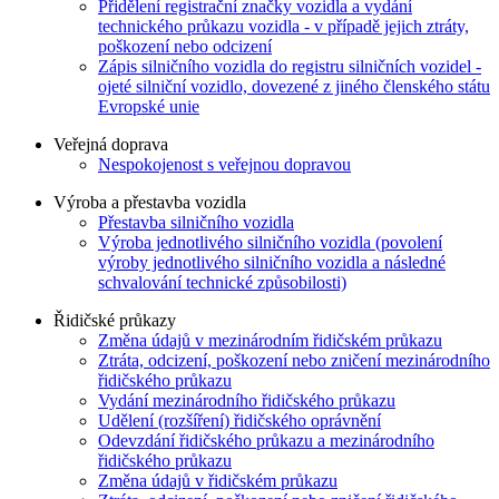
Přidělení registrační značky vozidla a vydání
technického průkazu vozidla - v případě jejich ztráty,
poškození nebo odcizení
Zápis silničního vozidla do registru silničních vozidel -
ojeté silniční vozidlo, dovezené z jiného členského státu
Evropské unie
Veřejná doprava
Nespokojenost s veřejnou dopravou
Výroba a přestavba vozidla
Přestavba silničního vozidla
Výroba jednotlivého silničního vozidla (povolení
výroby jednotlivého silničního vozidla a následné
schvalování technické způsobilosti)
Řidičské průkazy
Změna údajů v mezinárodním řidičském průkazu
Ztráta, odcizení, poškození nebo zničení mezinárodního
řidičského průkazu
Vydání mezinárodního řidičského průkazu
Udělení (rozšíření) řidičského oprávnění
Odevzdání řidičského průkazu a mezinárodního
řidičského průkazu
Změna údajů v řidičském průkazu