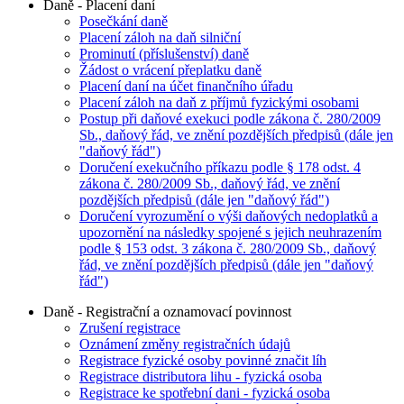
Daně - Placení daní
Posečkání daně
Placení záloh na daň silniční
Prominutí (příslušenství) daně
Žádost o vrácení přeplatku daně
Placení daní na účet finančního úřadu
Placení záloh na daň z příjmů fyzickými osobami
Postup při daňové exekuci podle zákona č. 280/2009
Sb., daňový řád, ve znění pozdějších předpisů (dále jen
"daňový řád")
Doručení exekučního příkazu podle § 178 odst. 4
zákona č. 280/2009 Sb., daňový řád, ve znění
pozdějších předpisů (dále jen "daňový řád")
Doručení vyrozumění o výši daňových nedoplatků a
upozornění na následky spojené s jejich neuhrazením
podle § 153 odst. 3 zákona č. 280/2009 Sb., daňový
řád, ve znění pozdějších předpisů (dále jen "daňový
řád")
Daně - Registrační a oznamovací povinnost
Zrušení registrace
Oznámení změny registračních údajů
Registrace fyzické osoby povinné značit líh
Registrace distributora lihu - fyzická osoba
Registrace ke spotřební dani - fyzická osoba