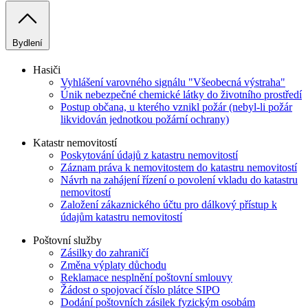
Bydlení
Hasiči
Vyhlášení varovného signálu "Všeobecná výstraha"
Únik nebezpečné chemické látky do životního prostředí
Postup občana, u kterého vznikl požár (nebyl-li požár
likvidován jednotkou požární ochrany)
Katastr nemovitostí
Poskytování údajů z katastru nemovitostí
Záznam práva k nemovitostem do katastru nemovitostí
Návrh na zahájení řízení o povolení vkladu do katastru
nemovitostí
Založení zákaznického účtu pro dálkový přístup k
údajům katastru nemovitostí
Poštovní služby
Zásilky do zahraničí
Změna výplaty důchodu
Reklamace nesplnění poštovní smlouvy
Žádost o spojovací číslo plátce SIPO
Dodání poštovních zásilek fyzickým osobám