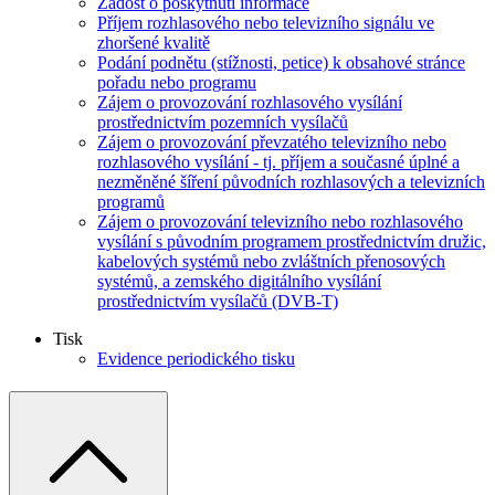
Žádost o poskytnutí informace
Příjem rozhlasového nebo televizního signálu ve
zhoršené kvalitě
Podání podnětu (stížnosti, petice) k obsahové stránce
pořadu nebo programu
Zájem o provozování rozhlasového vysílání
prostřednictvím pozemních vysílačů
Zájem o provozování převzatého televizního nebo
rozhlasového vysílání - tj. příjem a současné úplné a
nezměněné šíření původních rozhlasových a televizních
programů
Zájem o provozování televizního nebo rozhlasového
vysílání s původním programem prostřednictvím družic,
kabelových systémů nebo zvláštních přenosových
systémů, a zemského digitálního vysílání
prostřednictvím vysílačů (DVB-T)
Tisk
Evidence periodického tisku