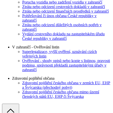
Porucha vozidla nebo zadržení vozidla v zahraničí
Ztráta nebo odcizení cestovních dokladů v zahraničí
Ztráta nebo odcizení finančních prostředků v zahraničí
Pohřešování či únos občana České republiky v
zahraničí
Ztráta nebo odcizení důležitých osobních potřeb v
zahraničí
Vydání cestovního dokladu na zastupitelském úřadu
České republiky v zahraničí
V zahraničí - Ověřování listin
Superlegalizace, vyšší ověření, uznávání cizích
veřejných listin
Ověřování - shody opisů nebo kopie s listinou, pravosti
podpisu, správnosti překladů zastupitelskými úřady v
zahraničí
Zdravotní pojištění občana
Zdravotní pojištění českého občana v zemích EU, EHP
a Švýcarsku (přechodný pobyt)
Zdravotní pojištění českého občana mimo území
členských států EU, EHP či Švýcarska