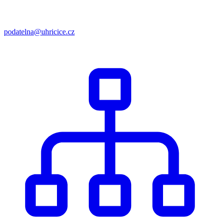
podatelna@uhricice.cz