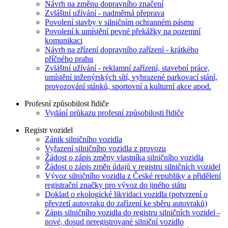
Návrh na změnu dopravního značení
Zvláštní užívání - nadměrná přeprava
Povolení stavby v silničním ochranném pásmu
Povolení k umístění pevné překážky na pozemní
komunikaci
Návrh na zřízení dopravního zařízení - krátkého
příčného prahu
Zvláštní užívání - reklamní zařízení, stavební práce,
umístění inženýrských sítí, vyhrazené parkovací stání,
provozování stánků, sportovní a kulturní akce apod.
Profesní způsobilost řidiče
Vydání průkazu profesní způsobilosti řidiče
Registr vozidel
Zánik silničního vozidla
Vyřazení silničního vozidla z provozu
Žádost o zápis změny vlastníka silničního vozidla
Žádost o zápis změn údajů v registru silničních vozidel
Vývoz silničního vozidla z České republiky a přidělení
registrační značky pro vývoz do jiného státu
Doklad o ekologické likvidaci vozidla (potvrzení o
převzetí autovraku do zařízení ke sběru autovraků)
Zápis silničního vozidla do registru silničních vozidel -
nové, dosud neregistrované silniční vozidlo