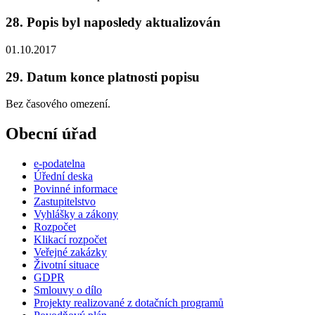
28. Popis byl naposledy aktualizován
01.10.2017
29. Datum konce platnosti popisu
Bez časového omezení.
Obecní úřad
e-podatelna
Úřední deska
Povinné informace
Zastupitelstvo
Vyhlášky a zákony
Rozpočet
Klikací rozpočet
Veřejné zakázky
Životní situace
GDPR
Smlouvy o dílo
Projekty realizované z dotačních programů