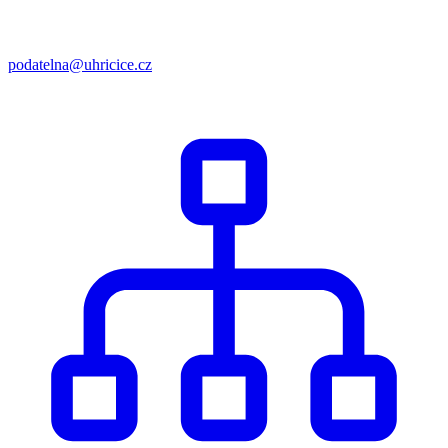
podatelna@uhricice.cz