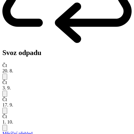
Svoz odpadu
Čt
20. 8.
Čt
3. 9.
Čt
17. 9.
Čt
1. 10.
Měsíční přehled