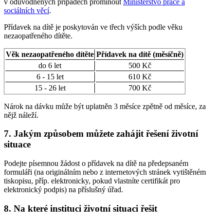
v odůvodněných případech prominout
Ministerstvo práce a
sociálních věcí
.
Přídavek na dítě je poskytován ve třech výších podle věku
nezaopatřeného dítěte.
Věk nezaopatřeného dítěte
Přídavek na dítě (měsíčně)
do 6 let
500 Kč
6 - 15 let
610 Kč
15 - 26 let
700 Kč
Nárok na dávku může být uplatněn 3 měsíce zpětně od měsíce, za
nějž náleží.
7. Jakým způsobem můžete zahájit řešení životní
situace
Podejte písemnou žádost o přídavek na dítě na předepsaném
formuláři (na originálním nebo z internetových stránek vytištěném
tiskopisu, příp. elektronicky, pokud vlastníte certifikát pro
elektronický podpis) na příslušný úřad.
8. Na které instituci životní situaci řešit