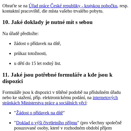
Obraťte se na
Úřad práce České republiky - krajskou pobočku
, resp.
kontaktní pracoviště, dle místa vašeho trvalého pobytu.
10. Jaké doklady je nutné mít s sebou
Na úřadě předložte:
žádost o přídavek na dítě,
průkaz totožnosti,
u dětí do 15 let rodný list.
11. Jaké jsou potřebné formuláře a kde jsou k
dispozici
Formuláře jsou k dispozici v tištěné podobě na příslušném úřadu
nebo ke stažení, příp. elektronickému podání, na
internetových
stránkách Ministerstva práce a sociálních věcí
:
"
Žádost o přídavek na dítě
"
"
Doklad o výši čtvrtletního příjmu
" (pro všechny společně
posuzované osoby, které v rozhodném období příjem