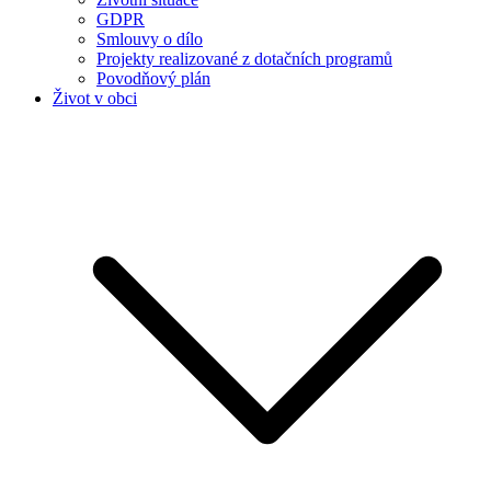
GDPR
Smlouvy o dílo
Projekty realizované z dotačních programů
Povodňový plán
Život v obci