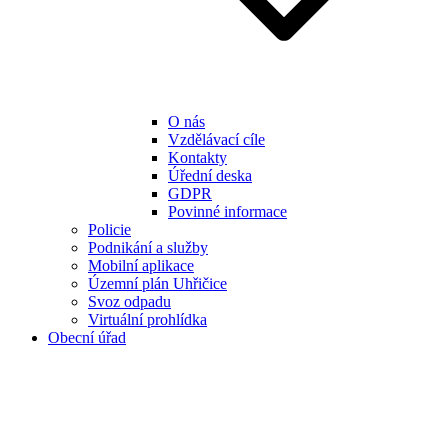
O nás
Vzdělávací cíle
Kontakty
Úřední deska
GDPR
Povinné informace
Policie
Podnikání a služby
Mobilní aplikace
Územní plán Uhřičice
Svoz odpadu
Virtuální prohlídka
Obecní úřad