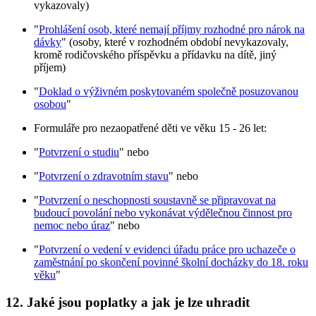
vykazovaly)
"
Prohlášení osob, které nemají příjmy rozhodné pro nárok na
dávky
" (osoby, které v rozhodném období nevykazovaly,
kromě rodičovského příspěvku a přídavku na dítě, jiný
příjem)
"
Doklad o výživném poskytovaném společně posuzovanou
osobou
"
Formuláře pro nezaopatřené děti ve věku 15 - 26 let:
"
Potvrzení o studiu
" nebo
"
Potvrzení o zdravotním stavu
" nebo
"
Potvrzení o neschopnosti soustavně se připravovat na
budoucí povolání nebo vykonávat výdělečnou činnost pro
nemoc nebo úraz
" nebo
"
Potvrzení o vedení v evidenci úřadu práce pro uchazeče o
zaměstnání po skončení povinné školní docházky do 18. roku
věku
"
12. Jaké jsou poplatky a jak je lze uhradit