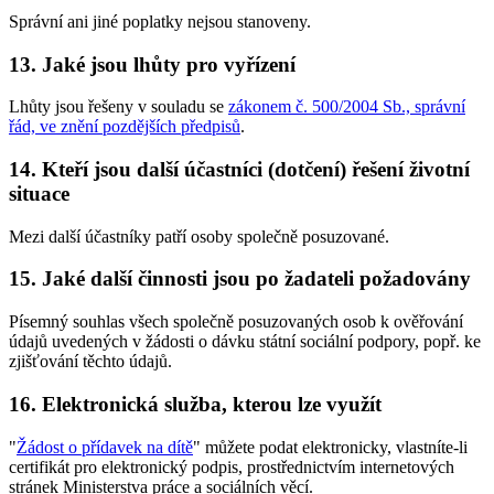
Správní ani jiné poplatky nejsou stanoveny.
13. Jaké jsou lhůty pro vyřízení
Lhůty jsou řešeny v souladu se
zákonem č. 500/2004 Sb., správní
řád, ve znění pozdějších předpisů
.
14. Kteří jsou další účastníci (dotčení) řešení životní
situace
Mezi další účastníky patří osoby společně posuzované.
15. Jaké další činnosti jsou po žadateli požadovány
Písemný souhlas všech společně posuzovaných osob k ověřování
údajů uvedených v žádosti o dávku státní sociální podpory, popř. ke
zjišťování těchto údajů.
16. Elektronická služba, kterou lze využít
"
Žádost o přídavek na dítě
" můžete podat elektronicky, vlastníte-li
certifikát pro elektronický podpis, prostřednictvím internetových
stránek Ministerstva práce a sociálních věcí.