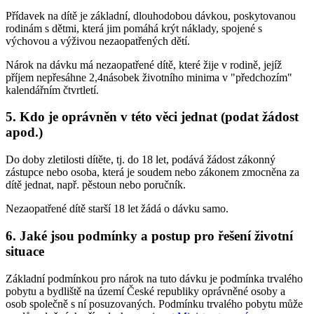
Přídavek na dítě je základní, dlouhodobou dávkou, poskytovanou
rodinám s dětmi, která jim pomáhá krýt náklady, spojené s
výchovou a výživou nezaopatřených dětí.
Nárok na dávku má nezaopatřené dítě, které žije v rodině, jejíž
příjem nepřesáhne 2,4násobek životního minima v "předchozím"
kalendářním čtvrtletí.
5. Kdo je oprávněn v této věci jednat (podat žádost
apod.)
Do doby zletilosti dítěte, tj. do 18 let, podává žádost zákonný
zástupce nebo osoba, která je soudem nebo zákonem zmocněna za
dítě jednat, např. pěstoun nebo poručník.
Nezaopatřené dítě starší 18 let žádá o dávku samo.
6. Jaké jsou podmínky a postup pro řešení životní
situace
Základní podmínkou pro nárok na tuto dávku je podmínka trvalého
pobytu a bydliště na území České republiky oprávněné osoby a
osob společně s ní posuzovaných. Podmínku trvalého pobytu může