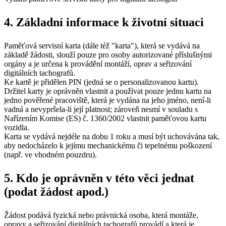
4. Základní informace k životní situaci
Paměťová servisní karta (dále též "karta"), která se vydává na
základě žádosti, slouží pouze pro osoby autorizované příslušnými
orgány a je určena k provádění montáží, oprav a seřizování
digitálních tachografů.
Ke kartě je přidělen PIN (jedná se o personalizovanou kartu).
Držitel karty je oprávněn vlastnit a používat pouze jednu kartu na
jedno pověřené pracoviště, která je vydána na jeho jméno, není-li
vadná a nevypršela-li její platnost; zároveň nesmí v souladu s
Nařízením Komise (ES) č. 1360/2002 vlastnit paměťovou kartu
vozidla.
Karta se vydává nejdéle na dobu 1 roku a musí být uchovávána tak,
aby nedocházelo k jejímu mechanickému či tepelnému poškození
(např. ve vhodném pouzdru).
5. Kdo je oprávněn v této věci jednat
(podat žádost apod.)
Žádost podává fyzická nebo právnická osoba, která montáže,
opravy a seřizování digitálních tachografů provádí a která je