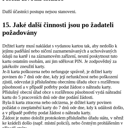
Další účastníci postupu nejsou stanoveni.
15. Jaké další činnosti jsou po žadateli
požadovány
Držitel karty musí nakládat s vydanou kartou tak, aby nedošlo k
jejímu padělání nebo ničení zaznamenávaných a uchovávaných
údajů na kartě i na záznamovém zařízení, nesmí poskytnout tuto
kartu ostatním osobám, ani jim sdělovat PIN. Je zodpovědný za
jakékoliv zneužití karty.
Je-li karta poškozena nebo nefunguje správně, je držitel karty
povinen do 7 dnů ode dne, kdy její nefunkčnost nebo poškození
zjistil, odevzdat ji příslušnému obecnímu úřadu obce s rozšířenou
působností a v případě potřeby podat žádost o náhradu karty.
Příslušný obecní úřad obce s rozšířenou působností vydá náhradní
kartu do 5 pracovních dnů ode dne podání žádosti.
Byla-li karta ztracena nebo odcizena, je držitel karty povinen
požádat o zneplatnění karty do 7 dnů ode dne, kdy k události došlo,
a v případě potřeby podat žádost o náhradu karty.
Žádost je nutno doložit protokolem příslušného úřadu státu, v němž
ke krádeži došlo (např. místní policií), nebo čestným prohlášením v