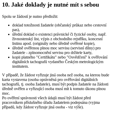
10. Jaké doklady je nutné mít s sebou
Spolu se žádostí je nutno předložit:
doklad totožnosti žadatele (občanský průkaz nebo cestovní
pas),
úřední doklad o existenci právnické či fyzické osoby, např.
živnostenský list, výpis z obchodního rejstříku, koncesní
listinu apod. (originály nebo úředně ověřené kopie),
úředně ověřenou plnou moc servisu (servisní dílny) pro
žadatele - zplnomocnění servisu pro držitele karty,
kopii platného "Certifikátu" nebo "Osvědčení" k ověřování
digitálních tachografů vydaného Českým metrologickým
institutem.
V případě, že žádost vyřizuje jiná osoba než osoba, na kterou bude
karta vystavena (osoba oprávněná pro ověřování digitálních
tachografů, tj. osoba žadatele), musí být podpis žadatele na žádosti
úředně ověřen a vyřizující osoba musí mít k tomuto úkonu plnou
moc.
Po ověření správnosti všech údajů musí být žádost před
pracovníkem příslušného úřadu žadatelem podepsána (vyjma
případů, kdy žádost vyřizuje jiná osoba - viz výše).