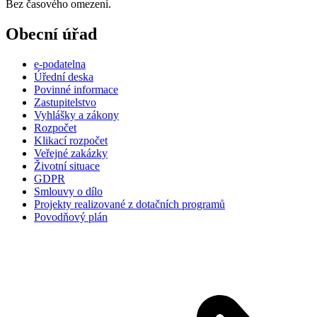
Bez časového omezení.
Obecní úřad
e-podatelna
Úřední deska
Povinné informace
Zastupitelstvo
Vyhlášky a zákony
Rozpočet
Klikací rozpočet
Veřejné zakázky
Životní situace
GDPR
Smlouvy o dílo
Projekty realizované z dotačních programů
Povodňový plán