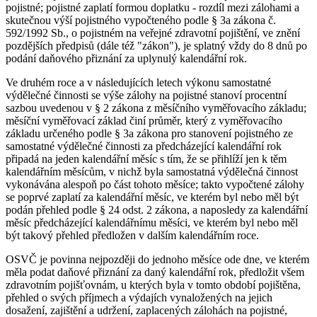
pojistné; pojistné zaplatí formou doplatku - rozdíl mezi zálohami a
skutečnou výší pojistného vypočteného podle § 3a zákona č.
592/1992 Sb., o pojistném na veřejné zdravotní pojištění, ve znění
pozdějších předpisů (dále též "zákon"), je splatný vždy do 8 dnů po
podání daňového přiznání za uplynulý kalendářní rok.
Ve druhém roce a v následujících letech výkonu samostatné
výdělečné činnosti se výše zálohy na pojistné stanoví procentní
sazbou uvedenou v § 2 zákona z měsíčního vyměřovacího základu;
měsíční vyměřovací základ činí průměr, který z vyměřovacího
základu určeného podle § 3a zákona pro stanovení pojistného ze
samostatné výdělečné činnosti za předcházející kalendářní rok
připadá na jeden kalendářní měsíc s tím, že se přihlíží jen k těm
kalendářním měsícům, v nichž byla samostatná výdělečná činnost
vykonávána alespoň po část tohoto měsíce; takto vypočtené zálohy
se poprvé zaplatí za kalendářní měsíc, ve kterém byl nebo měl být
podán přehled podle § 24 odst. 2 zákona, a naposledy za kalendářní
měsíc předcházející kalendářnímu měsíci, ve kterém byl nebo měl
být takový přehled předložen v dalším kalendářním roce.
OSVČ je povinna nejpozději do jednoho měsíce ode dne, ve kterém
měla podat daňové přiznání za daný kalendářní rok, předložit všem
zdravotním pojišťovnám, u kterých byla v tomto období pojištěna,
přehled o svých příjmech a výdajích vynaložených na jejich
dosažení, zajištění a udržení, zaplacených zálohách na pojistné,