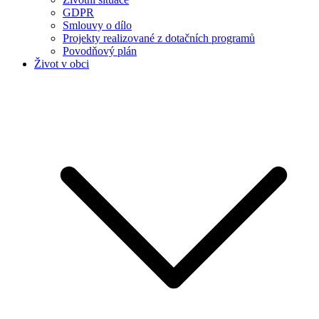
GDPR
Smlouvy o dílo
Projekty realizované z dotačních programů
Povodňový plán
Život v obci