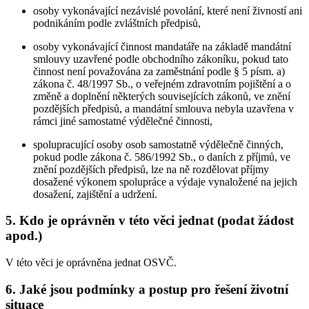
osoby vykonávající nezávislé povolání, které není živností ani
podnikáním podle zvláštních předpisů,
osoby vykonávající činnost mandatáře na základě mandátní
smlouvy uzavřené podle obchodního zákoníku, pokud tato
činnost není považována za zaměstnání podle § 5 písm. a)
zákona č. 48/1997 Sb., o veřejném zdravotním pojištění a o
změně a doplnění některých souvisejících zákonů, ve znění
pozdějších předpisů, a mandátní smlouva nebyla uzavřena v
rámci jiné samostatné výdělečné činnosti,
spolupracující osoby osob samostatně výdělečně činných,
pokud podle zákona č. 586/1992 Sb., o daních z příjmů, ve
znění pozdějších předpisů, lze na ně rozdělovat příjmy
dosažené výkonem spolupráce a výdaje vynaložené na jejich
dosažení, zajištění a udržení.
5. Kdo je oprávněn v této věci jednat (podat žádost
apod.)
V této věci je oprávněna jednat OSVČ.
6. Jaké jsou podmínky a postup pro řešení životní
situace