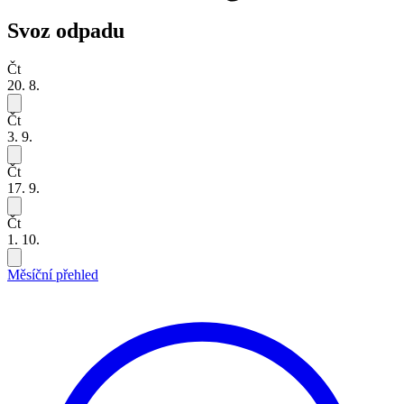
Svoz odpadu
Čt
20. 8.
Čt
3. 9.
Čt
17. 9.
Čt
1. 10.
Měsíční přehled