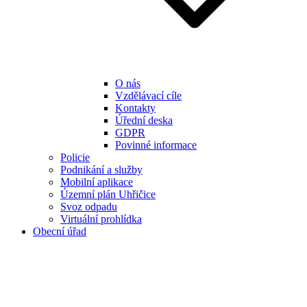
O nás
Vzdělávací cíle
Kontakty
Úřední deska
GDPR
Povinné informace
Policie
Podnikání a služby
Mobilní aplikace
Územní plán Uhřičice
Svoz odpadu
Virtuální prohlídka
Obecní úřad