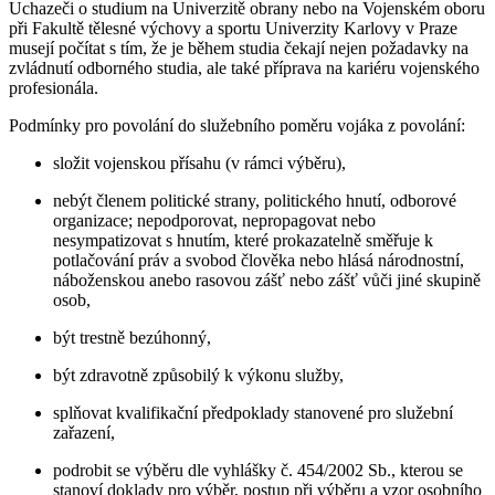
Uchazeči o studium na Univerzitě obrany nebo na Vojenském oboru
při Fakultě tělesné výchovy a sportu Univerzity Karlovy v Praze
musejí počítat s tím, že je během studia čekají nejen požadavky na
zvládnutí odborného studia, ale také příprava na kariéru vojenského
profesionála.
Podmínky pro povolání do služebního poměru vojáka z povolání:
složit vojenskou přísahu (v rámci výběru),
nebýt členem politické strany, politického hnutí, odborové
organizace; nepodporovat, nepropagovat nebo
nesympatizovat s hnutím, které prokazatelně směřuje k
potlačování práv a svobod člověka nebo hlásá národnostní,
náboženskou anebo rasovou zášť nebo zášť vůči jiné skupině
osob,
být trestně bezúhonný,
být zdravotně způsobilý k výkonu služby,
splňovat kvalifikační předpoklady stanovené pro služební
zařazení,
podrobit se výběru dle vyhlášky č. 454/2002 Sb., kterou se
stanoví doklady pro výběr, postup při výběru a vzor osobního