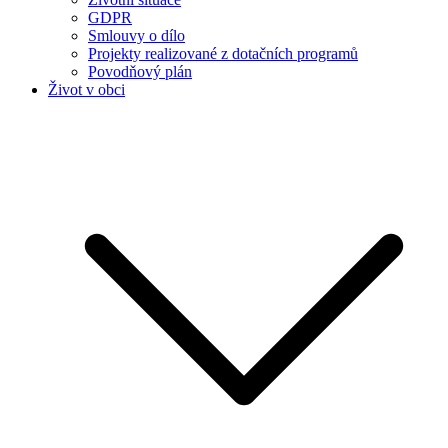
GDPR
Smlouvy o dílo
Projekty realizované z dotačních programů
Povodňový plán
Život v obci