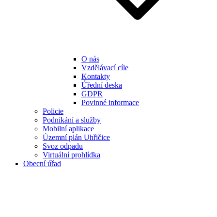
O nás
Vzdělávací cíle
Kontakty
Úřední deska
GDPR
Povinné informace
Policie
Podnikání a služby
Mobilní aplikace
Územní plán Uhřičice
Svoz odpadu
Virtuální prohlídka
Obecní úřad