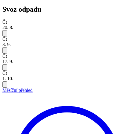
Svoz odpadu
Čt
20. 8.
Čt
3. 9.
Čt
17. 9.
Čt
1. 10.
Měsíční přehled