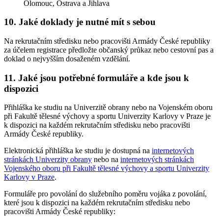
Olomouc, Ostrava a Jihlava
10. Jaké doklady je nutné mít s sebou
Na rekrutačním středisku nebo pracovišti Armády České republiky
za účelem registrace předložte občanský průkaz nebo cestovní pas a
doklad o nejvyšším dosaženém vzdělání.
11. Jaké jsou potřebné formuláře a kde jsou k
dispozici
Přihláška ke studiu na Univerzitě obrany nebo na Vojenském oboru
při Fakultě tělesné výchovy a sportu Univerzity Karlovy v Praze je
k dispozici na každém rekrutačním středisku nebo pracovišti
Armády České republiky.
Elektronická přihláška ke studiu je dostupná na
internetových
stránkách Univerzity obrany
nebo na
internetových stránkách
Vojenského oboru při Fakultě tělesné výchovy a sportu Univerzity
Karlovy v Praze
.
Formuláře pro povolání do služebního poměru vojáka z povolání,
které jsou k dispozici na každém rekrutačním středisku nebo
pracovišti Armády České republiky: