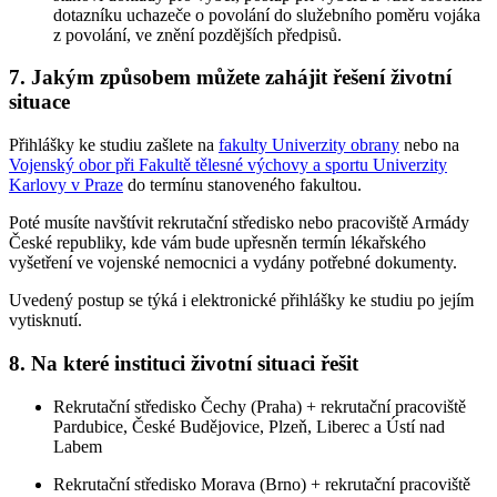
dotazníku uchazeče o povolání do služebního poměru vojáka
z povolání, ve znění pozdějších předpisů.
7. Jakým způsobem můžete zahájit řešení životní
situace
Přihlášky ke studiu zašlete na
fakulty Univerzity obrany
nebo na
Vojenský obor při Fakultě tělesné výchovy a sportu Univerzity
Karlovy v Praze
do termínu stanoveného fakultou.
Poté musíte navštívit rekrutační středisko nebo pracoviště Armády
České republiky, kde vám bude upřesněn termín lékařského
vyšetření ve vojenské nemocnici a vydány potřebné dokumenty.
Uvedený postup se týká i elektronické přihlášky ke studiu po jejím
vytisknutí.
8. Na které instituci životní situaci řešit
Rekrutační středisko Čechy (Praha) + rekrutační pracoviště
Pardubice, České Budějovice, Plzeň, Liberec a Ústí nad
Labem
Rekrutační středisko Morava (Brno) + rekrutační pracoviště