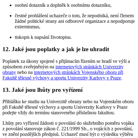
osobní dotazník a doplněk k osobnímu dotazníku,
čestné prohlášení uchazeče o tom, že nepodniká, není členem
žádné politické strany ani odborové organizace a nepodporuje
extremismus,
tiskopis k napsání životopisu.
12. Jaké jsou poplatky a jak je lze uhradit
Poplatek za úkony spojené s přijímacím řízením se hradí ve výši a
způsobem zveřejněným na
internetových stránkách Univerzity
obrany
nebo na
internetových stránkách Vojenského oboru při
Fakultě tělesné výchovy a sportu Univerzity Karlovy v Praze
.
13. Jaké jsou lhůty pro vyřízení
Přihlášku ke studiu na Univerzitě obrany nebo na Vojenském oboru
při Fakultě tělesné výchovy a sportu Univerzity Karlovy v Praze
podejte vždy do termínu stanoveného příslušnou fakultou.
Lhůty pro vyřízení žádosti o povolání do služebního poměru vojáka
z povolání stanovuje zákon č. 221/1999 Sb., o vojácích z povolání,
ve znění pozdějších předpisů. Uchazeč musí být o výsledku výběru