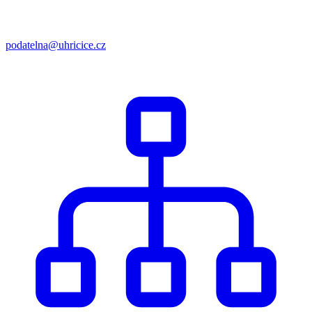
podatelna@uhricice.cz