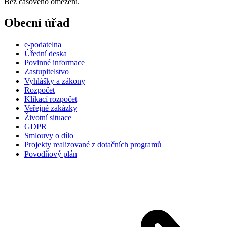
Bez časového omezení.
Obecní úřad
e-podatelna
Úřední deska
Povinné informace
Zastupitelstvo
Vyhlášky a zákony
Rozpočet
Klikací rozpočet
Veřejné zakázky
Životní situace
GDPR
Smlouvy o dílo
Projekty realizované z dotačních programů
Povodňový plán