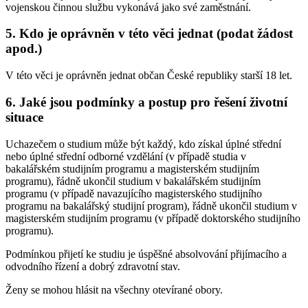
vojenskou činnou službu vykonává jako své zaměstnání.
5. Kdo je oprávněn v této věci jednat (podat žádost
apod.)
V této věci je oprávněn jednat občan České republiky starší 18 let.
6. Jaké jsou podmínky a postup pro řešení životní
situace
Uchazečem o studium může být každý, kdo získal úplné střední
nebo úplné střední odborné vzdělání (v případě studia v
bakalářském studijním programu a magisterském studijním
programu), řádně ukončil studium v bakalářském studijním
programu (v případě navazujícího magisterského studijního
programu na bakalářský studijní program), řádně ukončil studium v
magisterském studijním programu (v případě doktorského studijního
programu).
Podmínkou přijetí ke studiu je úspěšné absolvování přijímacího a
odvodního řízení a dobrý zdravotní stav.
Ženy se mohou hlásit na všechny otevírané obory.