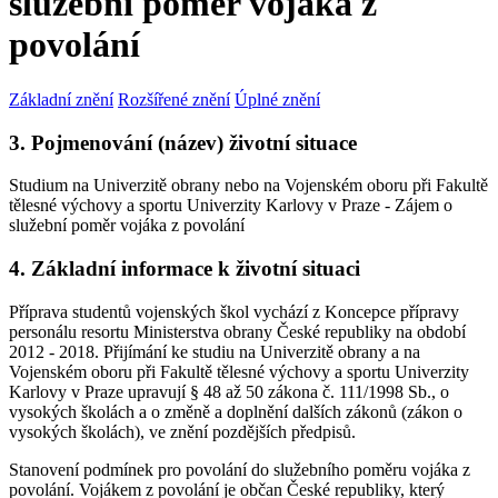
služební poměr vojáka z
povolání
Základní znění
Rozšířené znění
Úplné znění
3. Pojmenování (název) životní situace
Studium na Univerzitě obrany nebo na Vojenském oboru při Fakultě
tělesné výchovy a sportu Univerzity Karlovy v Praze - Zájem o
služební poměr vojáka z povolání
4. Základní informace k životní situaci
Příprava studentů vojenských škol vychází z Koncepce přípravy
personálu resortu Ministerstva obrany České republiky na období
2012 - 2018. Přijímání ke studiu na Univerzitě obrany a na
Vojenském oboru při Fakultě tělesné výchovy a sportu Univerzity
Karlovy v Praze upravují § 48 až 50 zákona č. 111/1998 Sb., o
vysokých školách a o změně a doplnění dalších zákonů (zákon o
vysokých školách), ve znění pozdějších předpisů.
Stanovení podmínek pro povolání do služebního poměru vojáka z
povolání. Vojákem z povolání je občan České republiky, který