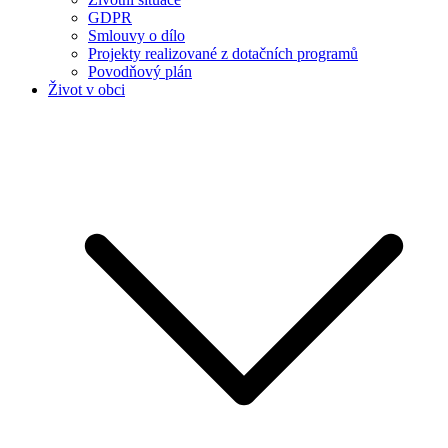
GDPR
Smlouvy o dílo
Projekty realizované z dotačních programů
Povodňový plán
Život v obci