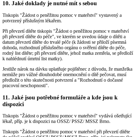
10. Jaké doklady je nutné mít s sebou
Tiskopis "Žádost o peněžitou pomoc v mateřství" vystavený a
potvrzený příslušným lékařem.
Při převzetí dítěte tiskopis "Žádost o peněžitou pomoc v mateřství
při převzetí dítěte do péče", ve kterém se uvedou údaje o dítěti a
datum převzetí dítěte do trvalé péče (k žádosti se přiloží písemná
dohoda, rozhodnutí příslušného orgánu o svěření dítěte do péče,
rodný list dítěte; při převzetí dítěte, jehož matka zemřela, se předloží
k nahlédnutí úmrtní list matky).
Jestliže nárok na dávku uplatňuje pojištěnec z důvodu, že manželka
nemůže pro vážné dlouhodobé onemocnění o dítě pečovat, musí
předložit o této skutečnosti potvrzení a "Rozhodnutí o dočasné
pracovní neschopnosti".
11. Jaké jsou potřebné formuláře a kde jsou k
dispozici
Tiskopis "Žádost o peněžitou pomoc v mateřství" vydává ošetřující
lékař, příp. je k dispozici na OSSZ/ PSSZ/ MSSZ Brno.
Tiskopis "Žádost o peněžitou pomoc v mateřství při převzetí dítěte