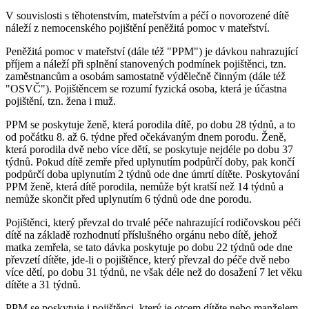
V souvislosti s těhotenstvím, mateřstvím a péčí o novorozené dítě
náleží z nemocenského pojištění peněžitá pomoc v mateřství.
Peněžitá pomoc v mateřství (dále též "PPM") je dávkou nahrazující
příjem a náleží při splnění stanovených podmínek pojištěnci, tzn.
zaměstnancům a osobám samostatně výdělečně činným (dále též
"OSVČ"). Pojištěncem se rozumí fyzická osoba, která je účastna
pojištění, tzn. žena i muž.
PPM se poskytuje ženě, která porodila dítě, po dobu 28 týdnů, a to
od počátku 8. až 6. týdne před očekávaným dnem porodu. Ženě,
která porodila dvě nebo více dětí, se poskytuje nejdéle po dobu 37
týdnů. Pokud dítě zemře před uplynutím podpůrčí doby, pak končí
podpůrčí doba uplynutím 2 týdnů ode dne úmrtí dítěte. Poskytování
PPM ženě, která dítě porodila, nemůže být kratší než 14 týdnů a
nemůže skončit před uplynutím 6 týdnů ode dne porodu.
Pojištěnci, který převzal do trvalé péče nahrazující rodičovskou péči
dítě na základě rozhodnutí příslušného orgánu nebo dítě, jehož
matka zemřela, se tato dávka poskytuje po dobu 22 týdnů ode dne
převzetí dítěte, jde-li o pojištěnce, který převzal do péče dvě nebo
více dětí, po dobu 31 týdnů, ne však déle než do dosažení 7 let věku
dítěte a 31 týdnů.
PPM se poskytuje i pojištěnci, který je otcem dítěte nebo manželem