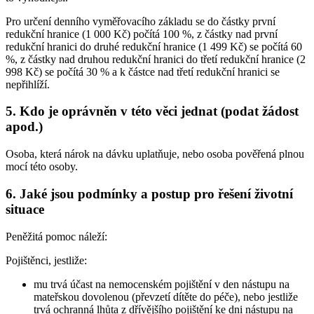
Pro určení denního vyměřovacího základu se do částky první
redukční hranice (1 000 Kč) počítá 100 %, z částky nad první
redukční hranici do druhé redukční hranice (1 499 Kč) se počítá 60
%, z částky nad druhou redukční hranici do třetí redukční hranice (2
998 Kč) se počítá 30 % a k částce nad třetí redukční hranici se
nepřihlíží.
5. Kdo je oprávněn v této věci jednat (podat žádost
apod.)
Osoba, která nárok na dávku uplatňuje, nebo osoba pověřená plnou
mocí této osoby.
6. Jaké jsou podmínky a postup pro řešení životní
situace
Peněžitá pomoc náleží:
Pojištěnci,
jestliže:
mu trvá účast na nemocenském pojištění v den nástupu na
mateřskou dovolenou (převzetí dítěte do péče), nebo jestliže
trvá ochranná lhůta z dřívějšího pojištění ke dni nástupu na