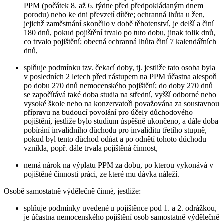
PPM (počátek 8. až 6. týdne před předpokládaným dnem
porodu) nebo ke dni převzetí dítěte; ochranná lhůta u žen,
jejichž zaměstnání skončilo v době těhotenství, je delší a činí
180 dnů, pokud pojištění trvalo po tuto dobu, jinak tolik dnů,
co trvalo pojištění; obecná ochranná lhůta činí 7 kalendářních
dnů,
splňuje podmínku tzv. čekací doby, tj. jestliže tato osoba byla
v posledních 2 letech před nástupem na PPM účastna alespoň
po dobu 270 dnů nemocenského pojištění; do doby 270 dnů
se započítává také doba studia na střední, vyšší odborné nebo
vysoké škole nebo na konzervatoři považována za soustavnou
přípravu na budoucí povolání pro účely důchodového
pojištění, jestliže bylo studium úspěšně ukončeno, a dále doba
pobírání invalidního důchodu pro invaliditu třetího stupně,
pokud byl tento důchod odňat a po odnětí tohoto důchodu
vznikla, popř. dále trvala pojištěná činnost,
nemá nárok na výplatu PPM za dobu, po kterou vykonává v
pojištěné činnosti práci, ze které mu dávka náleží.
Osobě samostatně výdělečně činné,
jestliže:
splňuje podmínky uvedené u pojištěnce pod 1. a 2. odrážkou,
je účastna nemocenského pojištění osob samostatně výdělečně