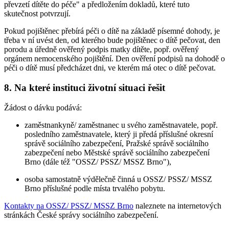
převzetí dítěte do péče" a předložením dokladů, které tuto
skutečnost potvrzují.
Pokud pojištěnec přebírá péči o dítě na základě písemné dohody, je
třeba v ní uvést den, od kterého bude pojištěnec o dítě pečovat, den
porodu a úředně ověřený podpis matky dítěte, popř. ověřený
orgánem nemocenského pojištění. Den ověření podpisů na dohodě o
péči o dítě musí předcházet dni, ve kterém má otec o dítě pečovat.
8. Na které instituci životní situaci řešit
Žádost o dávku podává:
zaměstnankyně/ zaměstnanec u svého zaměstnavatele, popř.
posledního zaměstnavatele, který ji předá příslušné okresní
správě sociálního zabezpečení, Pražské správě sociálního
zabezpečení nebo Městské správě sociálního zabezpečení
Brno (dále též "OSSZ/ PSSZ/ MSSZ Brno"),
osoba samostatně výdělečně činná u OSSZ/ PSSZ/ MSSZ
Brno příslušné podle místa trvalého pobytu.
Kontakty na OSSZ/ PSSZ/ MSSZ Brno
naleznete na internetových
stránkách České správy sociálního zabezpečení.