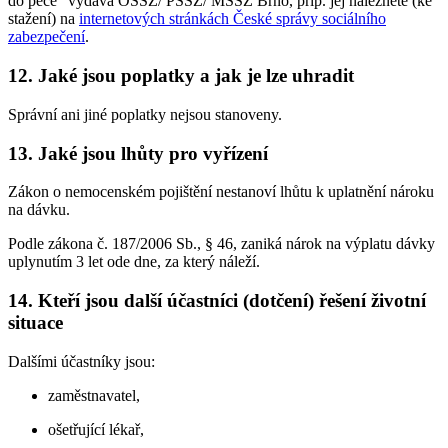
do péče" vydává OSSZ/ PSSZ/ MSSZ Brno, příp. jej naleznete (ke
stažení) na
internetových stránkách České správy sociálního
zabezpečení
.
12. Jaké jsou poplatky a jak je lze uhradit
Správní ani jiné poplatky nejsou stanoveny.
13. Jaké jsou lhůty pro vyřízení
Zákon o nemocenském pojištění nestanoví lhůtu k uplatnění nároku
na dávku.
Podle zákona č. 187/2006 Sb., § 46, zaniká nárok na výplatu dávky
uplynutím 3 let ode dne, za který náleží.
14. Kteří jsou další účastníci (dotčení) řešení životní
situace
Dalšími účastníky jsou:
zaměstnavatel,
ošetřující lékař,