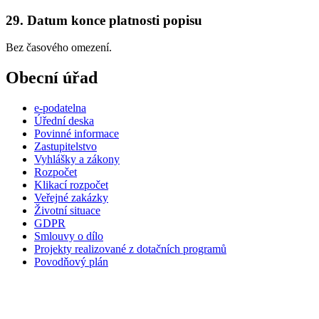
29. Datum konce platnosti popisu
Bez časového omezení.
Obecní úřad
e-podatelna
Úřední deska
Povinné informace
Zastupitelstvo
Vyhlášky a zákony
Rozpočet
Klikací rozpočet
Veřejné zakázky
Životní situace
GDPR
Smlouvy o dílo
Projekty realizované z dotačních programů
Povodňový plán