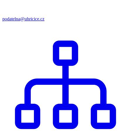
podatelna@uhricice.cz