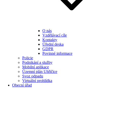
O nás
Vzdělávací cíle
Kontakty
Úřední deska
GDPR
Povinné informace
Policie
Podnikání a služby
Mobilní aplikace
Územní plán Uhřičice
Svoz odpadu
Virtuální prohlídka
Obecní úřad