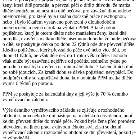
ženy, která dítě porodila, a převzal péči o dítě z důvodu, že matka
dítěte nemůže nebo nesmí o dítě pečovat pro závažné dlouhodobé
onemocnění, pro které byla uznána dočasně práce neschopnou,
nebo jí bylo lékařem vystaveno potvrzení o dlouhodobém
onemocnění, a nemá nárok na výplatu PPM. A také pokud
pojištěnec, který je otcem dítěte nebo manželem ženy, která dítě
porodila, uzavřel s matkou dítěte písemnou dohodu, že bude pečovat
o dítě, se poskytuje dávka po dobu 22 týdnů ode dne převzetí dítěte.
Jde-li o pojištěnce, který převzal do péče dvě nebo více dětí, po
dobu 31 týdnů, ne však déle než do 1 roku věku dítěte. Dohoda
však může být uzavřena nejdříve od počátku sedmého týdne po
porodu a musí být uzavřena na minimální dobu 7 kalendářních dnů
po sobě jdoucích. Za kratší dobu se dávka pojištěnci nevyplácí. Do
podpůrčí doby se započítává doba, kdy pobírala PPM matka dítěte
vyjma 6 týdnů po porodu.
PPM se poskytuje za kalendářní dny a její výše je 70 % denního
vyměřovacího základu.
Výše denního vyměřovacího základu se zjišťuje z rozhodného
období stanoveného ke dni nástupu na mateřskou dovolenou, popř.
ke dni převzetí dítěte do trvalé péče. Pokud byla žena před porodem
převedena na jinou práci z důvodu těhotenství, zjistí se denní
vyměřovací základ z rozhodného období ke dni převedení, pokud je
to výhodnější.