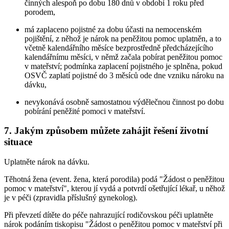
činných alespoň po dobu 180 dnů v období 1 roku před
porodem,
má zaplaceno pojistné za dobu účasti na nemocenském
pojištění, z něhož je nárok na peněžitou pomoc uplatněn, a to
včetně kalendářního měsíce bezprostředně předcházejícího
kalendářnímu měsíci, v němž začala pobírat peněžitou pomoc
v mateřství; podmínka zaplacení pojistného je splněna, pokud
OSVČ zaplatí pojistné do 3 měsíců ode dne vzniku nároku na
dávku,
nevykonává osobně samostatnou výdělečnou činnost po dobu
pobírání peněžité pomoci v mateřství.
7. Jakým způsobem můžete zahájit řešení životní
situace
Uplatněte nárok na dávku.
Těhotná žena (event. žena, která porodila) podá "Žádost o peněžitou
pomoc v mateřství", kterou jí vydá a potvrdí ošetřující lékař, u něhož
je v péči (zpravidla příslušný gynekolog).
Při převzetí dítěte do péče nahrazující rodičovskou péči uplatněte
nárok podáním tiskopisu "Žádost o peněžitou pomoc v mateřství při