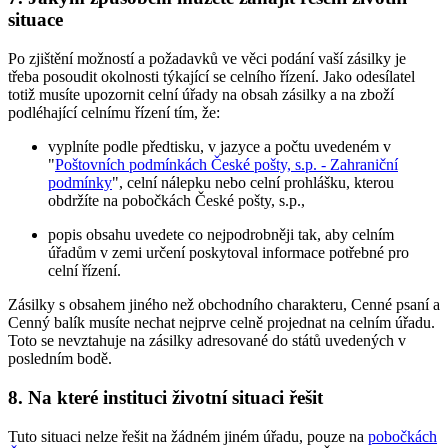
situace
Po zjištění možností a požadavků ve věci podání vaší zásilky je
třeba posoudit okolnosti týkající se celního řízení. Jako odesílatel
totiž musíte upozornit celní úřady na obsah zásilky a na zboží
podléhající celnímu řízení tím, že:
vyplníte podle předtisku, v jazyce a počtu uvedeném v
"
Poštovních podmínkách České pošty, s.p. - Zahraniční
podmínky
", celní nálepku nebo celní prohlášku, kterou
obdržíte na pobočkách České pošty, s.p.,
popis obsahu uvedete co nejpodrobněji tak, aby celním
úřadům v zemi určení poskytoval informace potřebné pro
celní řízení.
Zásilky s obsahem jiného než obchodního charakteru, Cenné psaní a
Cenný balík musíte nechat nejprve celně projednat na celním úřadu.
Toto se nevztahuje na zásilky adresované do států uvedených v
posledním bodě.
8. Na které instituci životní situaci řešit
Tuto situaci nelze řešit na žádném jiném úřadu, pouze na
pobočkách