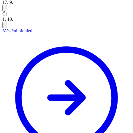
17. 9.
Čt
1. 10.
Měsíční přehled