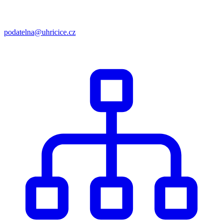
podatelna@uhricice.cz