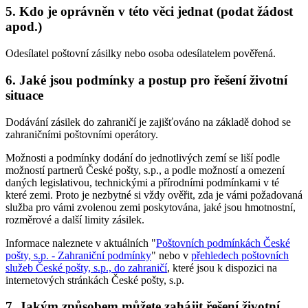
5. Kdo je oprávněn v této věci jednat (podat žádost
apod.)
Odesílatel poštovní zásilky nebo osoba odesílatelem pověřená.
6. Jaké jsou podmínky a postup pro řešení životní
situace
Dodávání zásilek do zahraničí je zajišťováno na základě dohod se
zahraničními poštovními operátory.
Možnosti a podmínky dodání do jednotlivých zemí se liší podle
možností partnerů České pošty, s.p., a podle možností a omezení
daných legislativou, technickými a přírodními podmínkami v té
které zemi. Proto je nezbytné si vždy ověřit, zda je vámi požadovaná
služba pro vámi zvolenou zemi poskytována, jaké jsou hmotnostní,
rozměrové a další limity zásilek.
Informace naleznete v aktuálních "
Poštovních podmínkách České
pošty, s.p. - Zahraniční podmínky
" nebo v
přehledech poštovních
služeb České pošty, s.p., do zahraničí
, které jsou k dispozici na
internetových stránkách České pošty, s.p.
7. Jakým způsobem můžete zahájit řešení životní