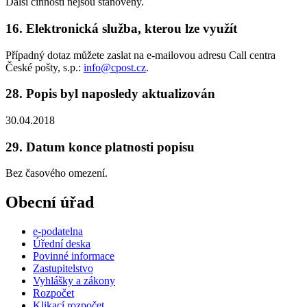
Další činnosti nejsou stanoveny.
16. Elektronická služba, kterou lze využít
Případný dotaz můžete zaslat na e-mailovou adresu Call centra
České pošty, s.p.:
info@cpost.cz
.
28. Popis byl naposledy aktualizován
30.04.2018
29. Datum konce platnosti popisu
Bez časového omezení.
Obecní úřad
e-podatelna
Úřední deska
Povinné informace
Zastupitelstvo
Vyhlášky a zákony
Rozpočet
Klikací rozpočet