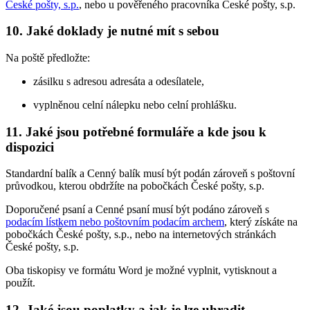
České pošty, s.p.
, nebo u pověřeného pracovníka České pošty, s.p.
10. Jaké doklady je nutné mít s sebou
Na poště předložte:
zásilku s adresou adresáta a odesílatele,
vyplněnou celní nálepku nebo celní prohlášku.
11. Jaké jsou potřebné formuláře a kde jsou k
dispozici
Standardní balík a Cenný balík musí být podán zároveň s poštovní
průvodkou, kterou obdržíte na pobočkách České pošty, s.p.
Doporučené psaní a Cenné psaní musí být podáno zároveň s
podacím lístkem nebo poštovním podacím archem
, který získáte na
pobočkách České pošty, s.p., nebo na internetových stránkách
České pošty, s.p.
Oba tiskopisy ve formátu Word je možné vyplnit, vytisknout a
použít.
12. Jaké jsou poplatky a jak je lze uhradit