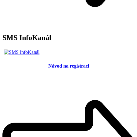
SMS InfoKanál
Návod na registraci