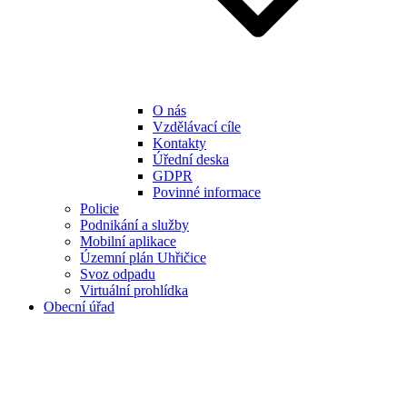
O nás
Vzdělávací cíle
Kontakty
Úřední deska
GDPR
Povinné informace
Policie
Podnikání a služby
Mobilní aplikace
Územní plán Uhřičice
Svoz odpadu
Virtuální prohlídka
Obecní úřad