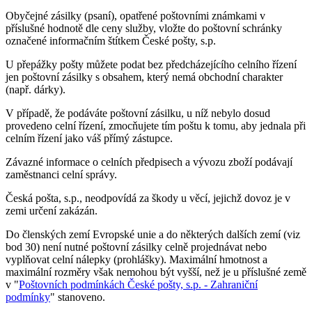
Obyčejné zásilky (psaní), opatřené poštovními známkami v
příslušné hodnotě dle ceny služby, vložte do poštovní schránky
označené informačním štítkem České pošty, s.p.
U přepážky pošty můžete podat bez předcházejícího celního řízení
jen poštovní zásilky s obsahem, který nemá obchodní charakter
(např. dárky).
V případě, že podáváte poštovní zásilku, u níž nebylo dosud
provedeno celní řízení, zmocňujete tím poštu k tomu, aby jednala při
celním řízení jako váš přímý zástupce.
Závazné informace o celních předpisech a vývozu zboží podávají
zaměstnanci celní správy.
Česká pošta, s.p., neodpovídá za škody u věcí, jejichž dovoz je v
zemi určení zakázán.
Do členských zemí Evropské unie a do některých dalších zemí (viz
bod 30) není nutné poštovní zásilky celně projednávat nebo
vyplňovat celní nálepky (prohlášky). Maximální hmotnost a
maximální rozměry však nemohou být vyšší, než je u příslušné země
v "
Poštovních podmínkách České pošty, s.p. - Zahraniční
podmínky
" stanoveno.