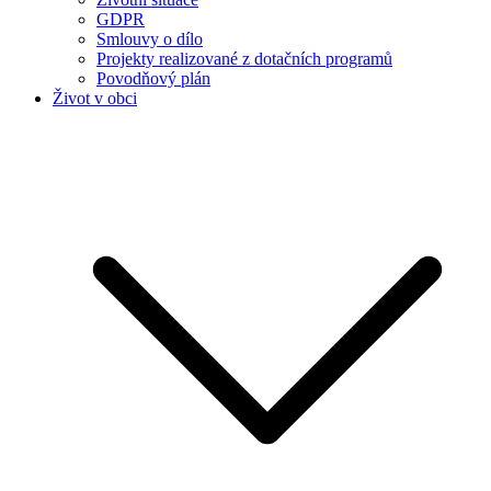
GDPR
Smlouvy o dílo
Projekty realizované z dotačních programů
Povodňový plán
Život v obci