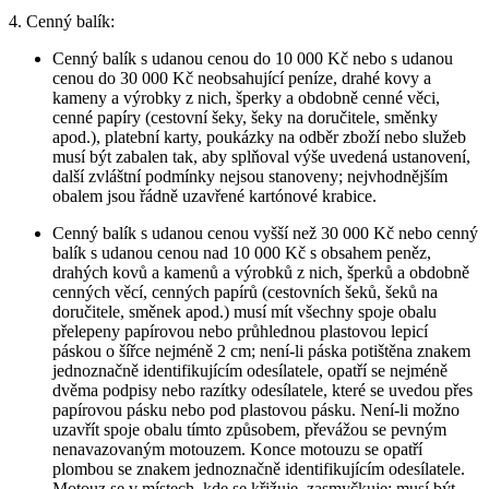
4. Cenný balík:
Cenný balík s udanou cenou do 10 000 Kč nebo s udanou
cenou do 30 000 Kč neobsahující peníze, drahé kovy a
kameny a výrobky z nich, šperky a obdobně cenné věci,
cenné papíry (cestovní šeky, šeky na doručitele, směnky
apod.), platební karty, poukázky na odběr zboží nebo služeb
musí být zabalen tak, aby splňoval výše uvedená ustanovení,
další zvláštní podmínky nejsou stanoveny; nejvhodnějším
obalem jsou řádně uzavřené kartónové krabice.
Cenný balík s udanou cenou vyšší než 30 000 Kč nebo cenný
balík s udanou cenou nad 10 000 Kč s obsahem peněz,
drahých kovů a kamenů a výrobků z nich, šperků a obdobně
cenných věcí, cenných papírů (cestovních šeků, šeků na
doručitele, směnek apod.) musí mít všechny spoje obalu
přelepeny papírovou nebo průhlednou plastovou lepicí
páskou o šířce nejméně 2 cm; není-li páska potištěna znakem
jednoznačně identifikujícím odesílatele, opatří se nejméně
dvěma podpisy nebo razítky odesílatele, které se uvedou přes
papírovou pásku nebo pod plastovou pásku. Není-li možno
uzavřít spoje obalu tímto způsobem, převážou se pevným
nenavazovaným motouzem. Konce motouzu se opatří
plombou se znakem jednoznačně identifikujícím odesílatele.
Motouz se v místech, kde se křižuje, zasmyčkuje; musí být