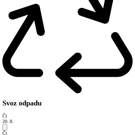
Svoz odpadu
Čt
20. 8.
Čt