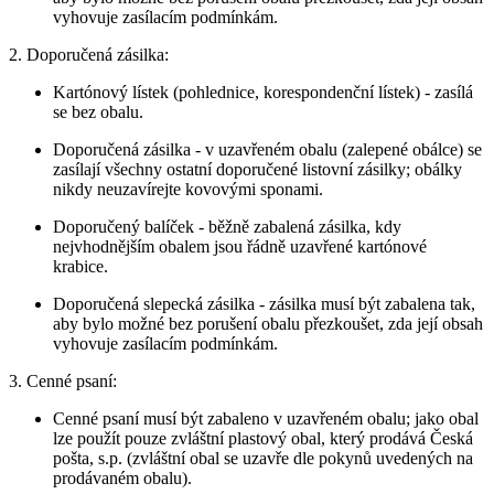
vyhovuje zasílacím podmínkám.
2. Doporučená zásilka:
Kartónový lístek (pohlednice, korespondenční lístek) - zasílá
se bez obalu.
Doporučená zásilka - v uzavřeném obalu (zalepené obálce) se
zasílají všechny ostatní doporučené listovní zásilky; obálky
nikdy neuzavírejte kovovými sponami.
Doporučený balíček - běžně zabalená zásilka, kdy
nejvhodnějším obalem jsou řádně uzavřené kartónové
krabice.
Doporučená slepecká zásilka - zásilka musí být zabalena tak,
aby bylo možné bez porušení obalu přezkoušet, zda její obsah
vyhovuje zasílacím podmínkám.
3. Cenné psaní:
Cenné psaní musí být zabaleno v uzavřeném obalu; jako obal
lze použít pouze zvláštní plastový obal, který prodává Česká
pošta, s.p. (zvláštní obal se uzavře dle pokynů uvedených na
prodávaném obalu).