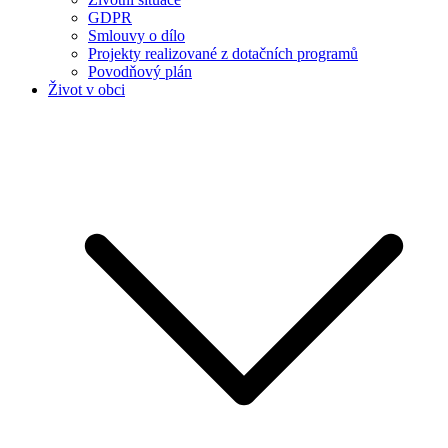
GDPR
Smlouvy o dílo
Projekty realizované z dotačních programů
Povodňový plán
Život v obci