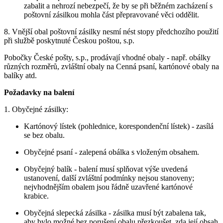
zabalit a nehrozí nebezpečí, že by se při běžném zacházení s
poštovní zásilkou mohla část přepravované věci oddělit.
8. Vnější obal poštovní zásilky nesmí nést stopy předchozího použití
při službě poskytnuté Českou poštou, s.p.
Pobočky České pošty, s.p., prodávají vhodné obaly - např. obálky
různých rozměrů, zvláštní obaly na Cenná psaní, kartónové obaly na
balíky atd.
Požadavky na balení
1. Obyčejné zásilky:
Kartónový lístek (pohlednice, korespondenční lístek) - zasílá
se bez obalu.
Obyčejné psaní - zalepená obálka s vloženým obsahem.
Obyčejný balík - balení musí splňovat výše uvedená
ustanovení, další zvláštní podmínky nejsou stanoveny;
nejvhodnějším obalem jsou řádně uzavřené kartónové
krabice.
Obyčejná slepecká zásilka - zásilka musí být zabalena tak,
aby bylo možné bez porušení obalu přezkoušet, zda její obsah