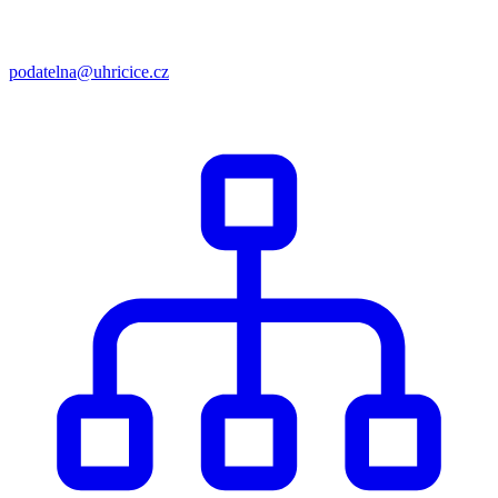
podatelna@uhricice.cz