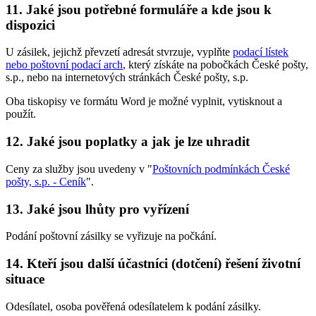
11. Jaké jsou potřebné formuláře a kde jsou k
dispozici
U zásilek, jejichž převzetí adresát stvrzuje, vyplňte
podací lístek
nebo poštovní podací arch
, který získáte na pobočkách České pošty,
s.p., nebo na internetových stránkách České pošty, s.p.
Oba tiskopisy ve formátu Word je možné vyplnit, vytisknout a
použít.
12. Jaké jsou poplatky a jak je lze uhradit
Ceny za služby jsou uvedeny v "
Poštovních podmínkách České
pošty, s.p. - Ceník
".
13. Jaké jsou lhůty pro vyřízení
Podání poštovní zásilky se vyřizuje na počkání.
14. Kteří jsou další účastníci (dotčení) řešení životní
situace
Odesílatel, osoba pověřená odesílatelem k podání zásilky.