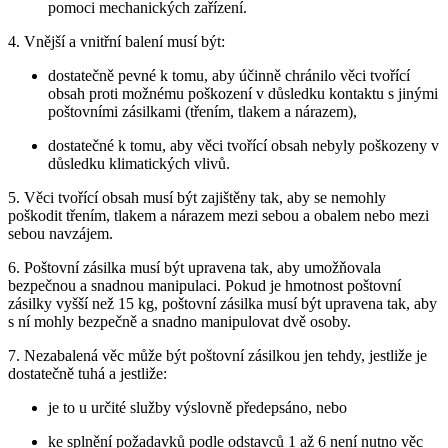
pomoci mechanických zařízení.
4. Vnější a vnitřní balení musí být:
dostatečně pevné k tomu, aby účinně chránilo věci tvořící
obsah proti možnému poškození v důsledku kontaktu s jinými
poštovními zásilkami (třením, tlakem a nárazem),
dostatečné k tomu, aby věci tvořící obsah nebyly poškozeny v
důsledku klimatických vlivů.
5. Věci tvořící obsah musí být zajištěny tak, aby se nemohly
poškodit třením, tlakem a nárazem mezi sebou a obalem nebo mezi
sebou navzájem.
6. Poštovní zásilka musí být upravena tak, aby umožňovala
bezpečnou a snadnou manipulaci. Pokud je hmotnost poštovní
zásilky vyšší než 15 kg, poštovní zásilka musí být upravena tak, aby
s ní mohly bezpečně a snadno manipulovat dvě osoby.
7. Nezabalená věc může být poštovní zásilkou jen tehdy, jestliže je
dostatečně tuhá a jestliže:
je to u určité služby výslovně předepsáno, nebo
ke splnění požadavků podle odstavců 1 až 6 není nutno věc