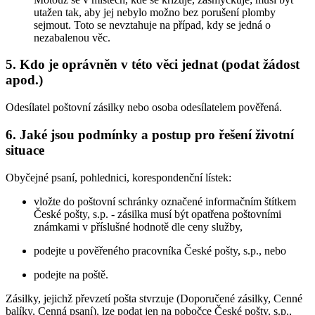
utažen tak, aby jej nebylo možno bez porušení plomby
sejmout. Toto se nevztahuje na případ, kdy se jedná o
nezabalenou věc.
5. Kdo je oprávněn v této věci jednat (podat žádost
apod.)
Odesílatel poštovní zásilky nebo osoba odesílatelem pověřená.
6. Jaké jsou podmínky a postup pro řešení životní
situace
Obyčejné psaní, pohlednici, korespondenční lístek:
vložte do poštovní schránky označené informačním štítkem
České pošty, s.p. - zásilka musí být opatřena poštovními
známkami v příslušné hodnotě dle ceny služby,
podejte u pověřeného pracovníka České pošty, s.p., nebo
podejte na poště.
Zásilky, jejichž převzetí pošta stvrzuje (Doporučené zásilky, Cenné
balíky, Cenná psaní), lze podat jen na pobočce České pošty, s.p.,