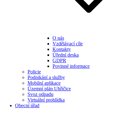
O nás
Vzdělávací cíle
Kontakty
Úřední deska
GDPR
Povinné informace
Policie
Podnikání a služby
Mobilní aplikace
Územní plán Uhřičice
Svoz odpadu
Virtuální prohlídka
Obecní úřad