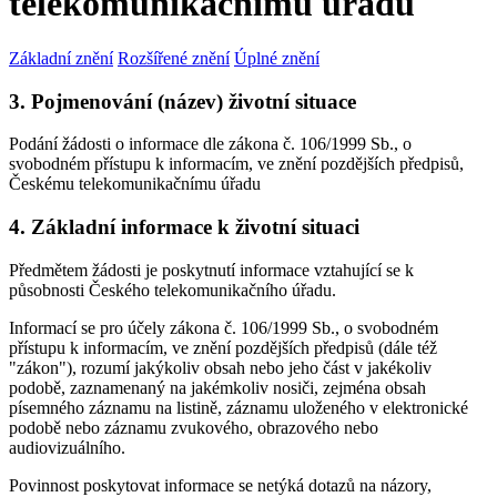
telekomunikačnímu úřadu
Základní znění
Rozšířené znění
Úplné znění
3. Pojmenování (název) životní situace
Podání žádosti o informace dle zákona č. 106/1999 Sb., o
svobodném přístupu k informacím, ve znění pozdějších předpisů,
Českému telekomunikačnímu úřadu
4. Základní informace k životní situaci
Předmětem žádosti je poskytnutí informace vztahující se k
působnosti Českého telekomunikačního úřadu.
Informací se pro účely zákona č. 106/1999 Sb., o svobodném
přístupu k informacím, ve znění pozdějších předpisů (dále též
"zákon"), rozumí jakýkoliv obsah nebo jeho část v jakékoliv
podobě, zaznamenaný na jakémkoliv nosiči, zejména obsah
písemného záznamu na listině, záznamu uloženého v elektronické
podobě nebo záznamu zvukového, obrazového nebo
audiovizuálního.
Povinnost poskytovat informace se netýká dotazů na názory,