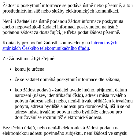
Žádost o poskytnutí informace se podává ústně nebo písemně, a to i
prostřednictvím sítě nebo služby elektronických komunikací.
Není-li žadateli na ústně podanou žádost informace poskytnuta
anebo nepovažuje-li žadatel informaci poskytnutou na ústně
podanou žádost za dostačující, je třeba podat žádost písemně.
Kontakty pro podání žádosti jsou uvedeny na
internetových
stránkách Českého telekomunikačního úřadu
.
Ze žádosti musí být zřejmé:
komu je určena,
že se žadatel domáhá poskytnutí informace dle zákona,
kdo žádost podává - žadatel uvede jméno, příjmení, datum
narození (název, identifikační číslo), adresu místa trvalého
pobytu (adresu sídla) nebo, není-li trvale přihlášen k trvalému
pobytu, adresu bydliště a adresu pro doručování, liší-li se od
adresy místa trvalého pobytu nebo bydliště; adresou pro
doručování se rozumí též elektronická adresa.
Bez těchto údajů, nebo není-li elektronická žádost podána na
elektronickou adresu povinného subjektu, není žádostí ve smyslu