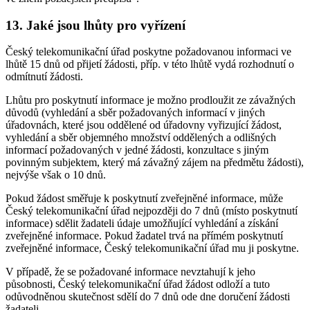
13. Jaké jsou lhůty pro vyřízení
Český telekomunikační úřad poskytne požadovanou informaci ve
lhůtě 15 dnů od přijetí žádosti, příp. v této lhůtě vydá rozhodnutí o
odmítnutí žádosti.
Lhůtu pro poskytnutí informace je možno prodloužit ze závažných
důvodů (vyhledání a sběr požadovaných informací v jiných
úřadovnách, které jsou oddělené od úřadovny vyřizující žádost,
vyhledání a sběr objemného množství oddělených a odlišných
informací požadovaných v jedné žádosti, konzultace s jiným
povinným subjektem, který má závažný zájem na předmětu žádosti),
nejvýše však o 10 dnů.
Pokud žádost směřuje k poskytnutí zveřejněné informace, může
Český telekomunikační úřad nejpozději do 7 dnů (místo poskytnutí
informace) sdělit žadateli údaje umožňující vyhledání a získání
zveřejněné informace. Pokud žadatel trvá na přímém poskytnutí
zveřejněné informace, Český telekomunikační úřad mu ji poskytne.
V případě, že se požadované informace nevztahují k jeho
působnosti, Český telekomunikační úřad žádost odloží a tuto
odůvodněnou skutečnost sdělí do 7 dnů ode dne doručení žádosti
žadateli.