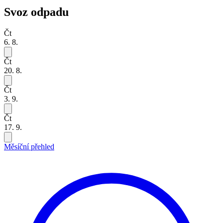
Svoz odpadu
Čt
6. 8.
Čt
20. 8.
Čt
3. 9.
Čt
17. 9.
Měsíční přehled