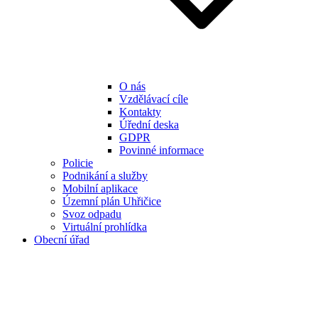
O nás
Vzdělávací cíle
Kontakty
Úřední deska
GDPR
Povinné informace
Policie
Podnikání a služby
Mobilní aplikace
Územní plán Uhřičice
Svoz odpadu
Virtuální prohlídka
Obecní úřad