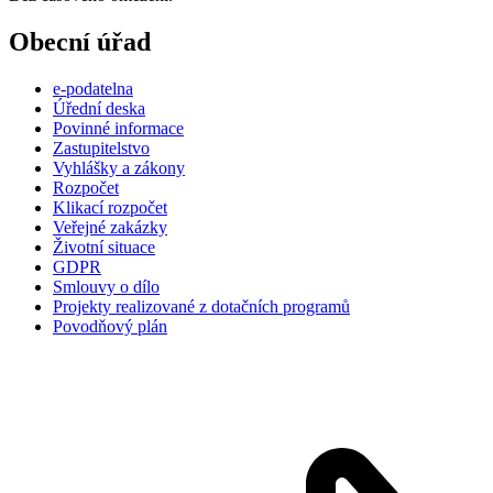
Obecní úřad
e-podatelna
Úřední deska
Povinné informace
Zastupitelstvo
Vyhlášky a zákony
Rozpočet
Klikací rozpočet
Veřejné zakázky
Životní situace
GDPR
Smlouvy o dílo
Projekty realizované z dotačních programů
Povodňový plán