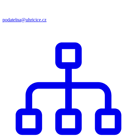
podatelna@uhricice.cz