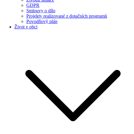
GDPR
Smlouvy o dílo
Projekty realizované z dotačních programů
Povodňový plán
Život v obci