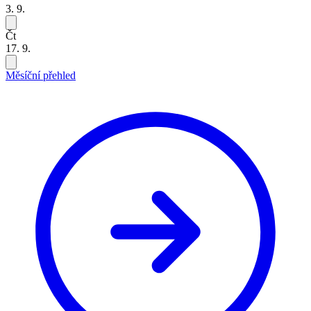
3. 9.
Čt
17. 9.
Měsíční přehled