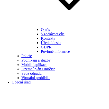
O nás
Vzdělávací cíle
Kontakty
Úřední deska
GDPR
Povinné informace
Policie
Podnikání a služby
Mobilní aplikace
Územní plán Uhřičice
Svoz odpadu
Virtuální prohlídka
Obecní úřad