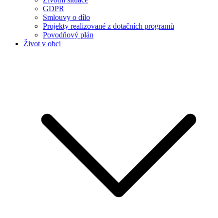
GDPR
Smlouvy o dílo
Projekty realizované z dotačních programů
Povodňový plán
Život v obci