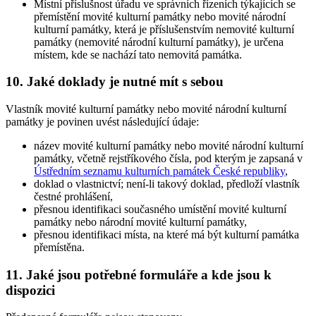
Místní příslušnost úřadu ve správních řízeních týkajících se
přemístění movité kulturní památky nebo movité národní
kulturní památky, která je příslušenstvím nemovité kulturní
památky (nemovité národní kulturní památky), je určena
místem, kde se nachází tato nemovitá památka.
10. Jaké doklady je nutné mít s sebou
Vlastník movité kulturní památky nebo movité národní kulturní
památky je povinen uvést následující údaje:
název movité kulturní památky nebo movité národní kulturní
památky, včetně rejstříkového čísla, pod kterým je zapsaná v
Ústředním seznamu kulturních památek České republiky
,
doklad o vlastnictví; není-li takový doklad, předloží vlastník
čestné prohlášení,
přesnou identifikaci současného umístění movité kulturní
památky nebo národní movité kulturní památky,
přesnou identifikaci místa, na které má být kulturní památka
přemístěna.
11. Jaké jsou potřebné formuláře a kde jsou k
dispozici