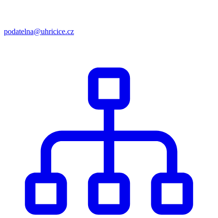
podatelna@uhricice.cz