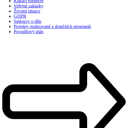
Klikací rozpočet
Veřejné zakázky
Životní situace
GDPR
Smlouvy o dílo
Projekty realizované z dotačních programů
Povodňový plán