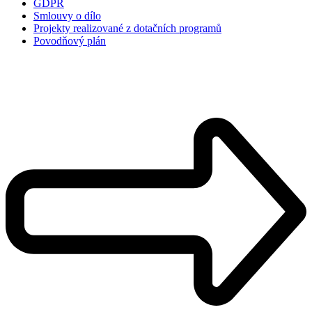
GDPR
Smlouvy o dílo
Projekty realizované z dotačních programů
Povodňový plán