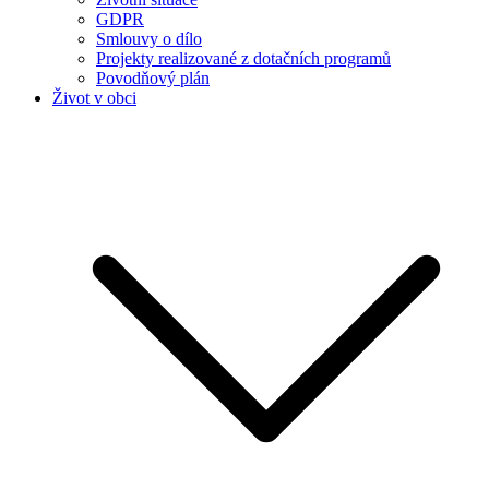
GDPR
Smlouvy o dílo
Projekty realizované z dotačních programů
Povodňový plán
Život v obci