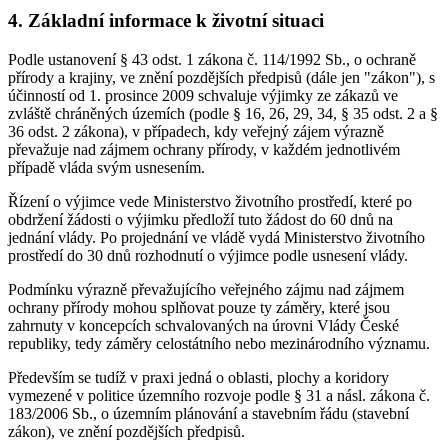
4. Základní informace k životní situaci
Podle ustanovení § 43 odst. 1 zákona č. 114/1992 Sb., o ochraně
přírody a krajiny, ve znění pozdějších předpisů (dále jen "zákon"), s
účinností od 1. prosince 2009 schvaluje výjimky ze zákazů ve
zvláště chráněných územích (podle § 16, 26, 29, 34, § 35 odst. 2 a §
36 odst. 2 zákona), v případech, kdy veřejný zájem výrazně
převažuje nad zájmem ochrany přírody, v každém jednotlivém
případě vláda svým usnesením.
Řízení o výjimce vede Ministerstvo životního prostředí, které po
obdržení žádosti o výjimku předloží tuto žádost do 60 dnů na
jednání vlády. Po projednání ve vládě vydá Ministerstvo životního
prostředí do 30 dnů rozhodnutí o výjimce podle usnesení vlády.
Podmínku výrazně převažujícího veřejného zájmu nad zájmem
ochrany přírody mohou splňovat pouze ty záměry, které jsou
zahrnuty v koncepcích schvalovaných na úrovni Vlády České
republiky, tedy záměry celostátního nebo mezinárodního významu.
Především se tudíž v praxi jedná o oblasti, plochy a koridory
vymezené v politice územního rozvoje podle § 31 a násl. zákona č.
183/2006 Sb., o územním plánování a stavebním řádu (stavební
zákon), ve znění pozdějších předpisů.