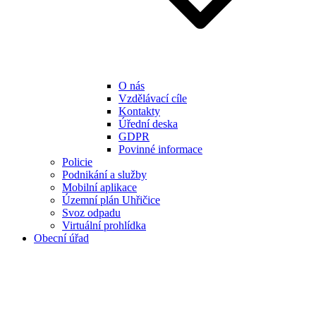
O nás
Vzdělávací cíle
Kontakty
Úřední deska
GDPR
Povinné informace
Policie
Podnikání a služby
Mobilní aplikace
Územní plán Uhřičice
Svoz odpadu
Virtuální prohlídka
Obecní úřad