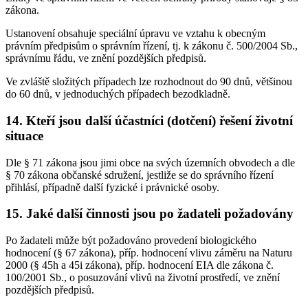
zákona.
Ustanovení obsahuje speciální úpravu ve vztahu k obecným
právním předpisům o správním řízení, tj. k zákonu č. 500/2004 Sb.,
správnímu řádu, ve znění pozdějších předpisů.
Ve zvláště složitých případech lze rozhodnout do 90 dnů, většinou
do 60 dnů, v jednoduchých případech bezodkladně.
14. Kteří jsou další účastníci (dotčení) řešení životní
situace
Dle § 71 zákona jsou jimi obce na svých územních obvodech a dle
§ 70 zákona občanské sdružení, jestliže se do správního řízení
přihlásí, případně další fyzické i právnické osoby.
15. Jaké další činnosti jsou po žadateli požadovány
Po žadateli může být požadováno provedení biologického
hodnocení (§ 67 zákona), příp. hodnocení vlivu záměru na Naturu
2000 (§ 45h a 45i zákona), příp. hodnocení EIA dle zákona č.
100/2001 Sb., o posuzování vlivů na životní prostředí, ve znění
pozdějších předpisů.