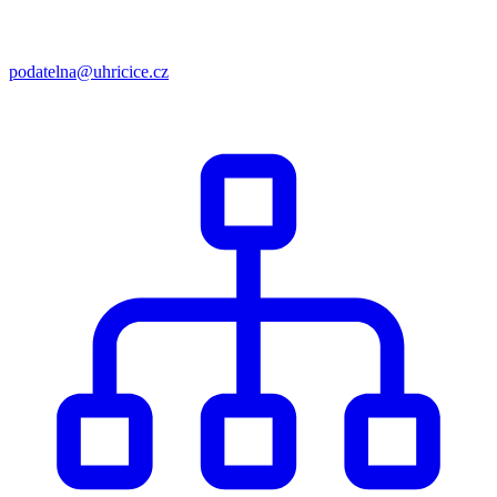
podatelna@uhricice.cz