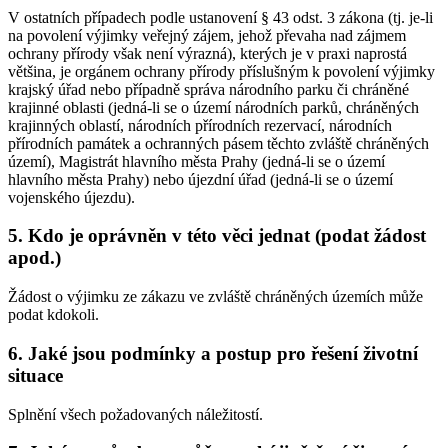
V ostatních případech podle ustanovení § 43 odst. 3 zákona (tj. je-li
na povolení výjimky veřejný zájem, jehož převaha nad zájmem
ochrany přírody však není výrazná), kterých je v praxi naprostá
většina, je orgánem ochrany přírody příslušným k povolení výjimky
krajský úřad nebo případně správa národního parku či chráněné
krajinné oblasti (jedná-li se o území národních parků, chráněných
krajinných oblastí, národních přírodních rezervací, národních
přírodních památek a ochranných pásem těchto zvláště chráněných
území), Magistrát hlavního města Prahy (jedná-li se o území
hlavního města Prahy) nebo újezdní úřad (jedná-li se o území
vojenského újezdu).
5. Kdo je oprávněn v této věci jednat (podat žádost
apod.)
Žádost o výjimku ze zákazu ve zvláště chráněných územích může
podat kdokoli.
6. Jaké jsou podmínky a postup pro řešení životní
situace
Splnění všech požadovaných náležitostí.