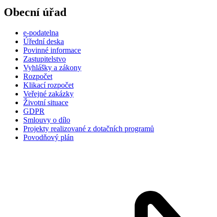
Obecní úřad
e-podatelna
Úřední deska
Povinné informace
Zastupitelstvo
Vyhlášky a zákony
Rozpočet
Klikací rozpočet
Veřejné zakázky
Životní situace
GDPR
Smlouvy o dílo
Projekty realizované z dotačních programů
Povodňový plán