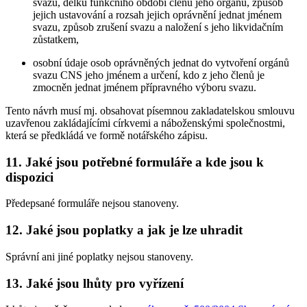
svazu, délku funkčního období členů jeho orgánů, způsob
jejich ustavování a rozsah jejich oprávnění jednat jménem
svazu, způsob zrušení svazu a naložení s jeho likvidačním
zůstatkem,
osobní údaje osob oprávněných jednat do vytvoření orgánů
svazu CNS jeho jménem a určení, kdo z jeho členů je
zmocněn jednat jménem přípravného výboru svazu.
Tento návrh musí mj. obsahovat písemnou zakladatelskou smlouvu
uzavřenou zakládajícími církvemi a náboženskými společnostmi,
která se předkládá ve formě notářského zápisu.
11. Jaké jsou potřebné formuláře a kde jsou k
dispozici
Předepsané formuláře nejsou stanoveny.
12. Jaké jsou poplatky a jak je lze uhradit
Správní ani jiné poplatky nejsou stanoveny.
13. Jaké jsou lhůty pro vyřízení