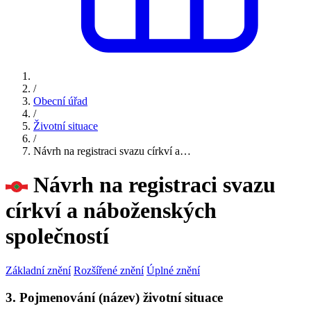
/
Obecní úřad
/
Životní situace
/
Návrh na registraci svazu církví a…
Návrh na registraci svazu
církví a náboženských
společností
Základní znění
Rozšířené znění
Úplné znění
3. Pojmenování (název) životní situace