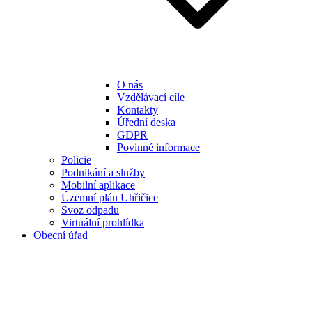
O nás
Vzdělávací cíle
Kontakty
Úřední deska
GDPR
Povinné informace
Policie
Podnikání a služby
Mobilní aplikace
Územní plán Uhřičice
Svoz odpadu
Virtuální prohlídka
Obecní úřad