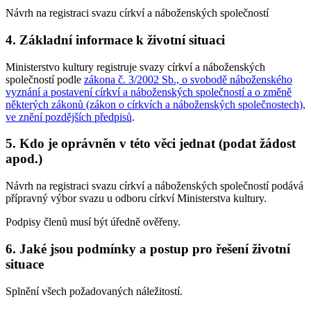
Návrh na registraci svazu církví a náboženských společností
4. Základní informace k životní situaci
Ministerstvo kultury registruje svazy církví a náboženských
společností podle
zákona č. 3/2002 Sb., o svobodě náboženského
vyznání a postavení církví a náboženských společností a o změně
některých zákonů (zákon o církvích a náboženských společnostech),
ve znění pozdějších předpisů
.
5. Kdo je oprávněn v této věci jednat (podat žádost
apod.)
Návrh na registraci svazu církví a náboženských společností podává
přípravný výbor svazu u odboru církví Ministerstva kultury.
Podpisy členů musí být úředně ověřeny.
6. Jaké jsou podmínky a postup pro řešení životní
situace
Splnění všech požadovaných náležitostí.