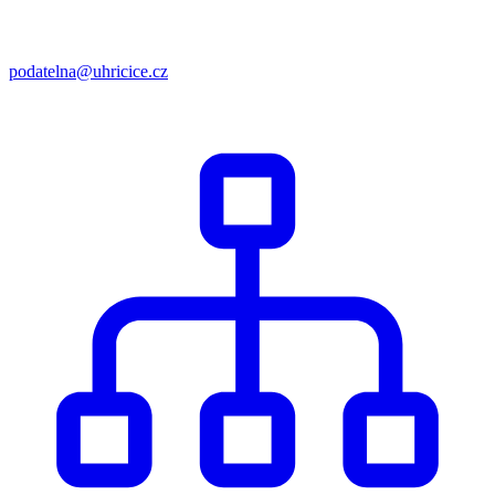
podatelna@uhricice.cz