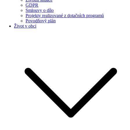
GDPR
Smlouvy o dílo
Projekty realizované z dotačních programů
Povodňový plán
Život v obci