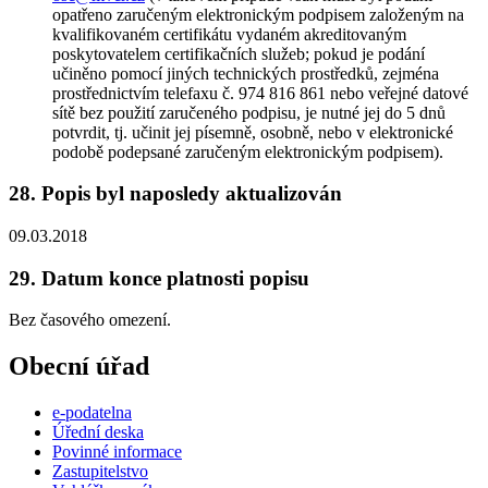
opatřeno zaručeným elektronickým podpisem založeným na
kvalifikovaném certifikátu vydaném akreditovaným
poskytovatelem certifikačních služeb; pokud je podání
učiněno pomocí jiných technických prostředků, zejména
prostřednictvím telefaxu č. 974 816 861 nebo veřejné datové
sítě bez použití zaručeného podpisu, je nutné jej do 5 dnů
potvrdit, tj. učinit jej písemně, osobně, nebo v elektronické
podobě podepsané zaručeným elektronickým podpisem).
28. Popis byl naposledy aktualizován
09.03.2018
29. Datum konce platnosti popisu
Bez časového omezení.
Obecní úřad
e-podatelna
Úřední deska
Povinné informace
Zastupitelstvo