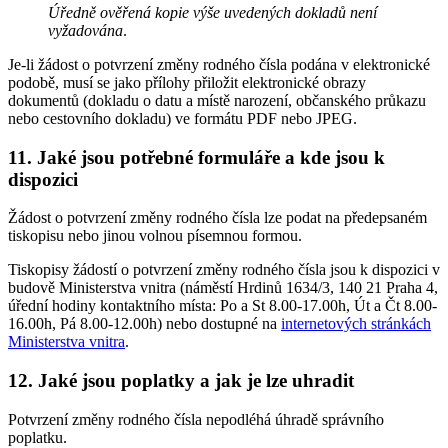
Úředně ověřená kopie výše uvedených dokladů není
vyžadována
.
Je-li žádost o potvrzení změny rodného čísla podána v elektronické
podobě, musí se jako přílohy přiložit elektronické obrazy
dokumentů (dokladu o datu a místě narození, občanského průkazu
nebo cestovního dokladu) ve formátu PDF nebo JPEG.
11. Jaké jsou potřebné formuláře a kde jsou k
dispozici
Žádost o potvrzení změny rodného čísla lze podat na předepsaném
tiskopisu nebo jinou volnou písemnou formou.
Tiskopisy žádostí o potvrzení změny rodného čísla jsou k dispozici v
budově Ministerstva vnitra (náměstí Hrdinů 1634/3, 140 21 Praha 4,
úřední hodiny kontaktního místa: Po a St 8.00-17.00h, Út a Čt 8.00-
16.00h, Pá 8.00-12.00h) nebo dostupné na
internetových stránkách
Ministerstva vnitra
.
12. Jaké jsou poplatky a jak je lze uhradit
Potvrzení změny rodného čísla nepodléhá úhradě správního
poplatku.