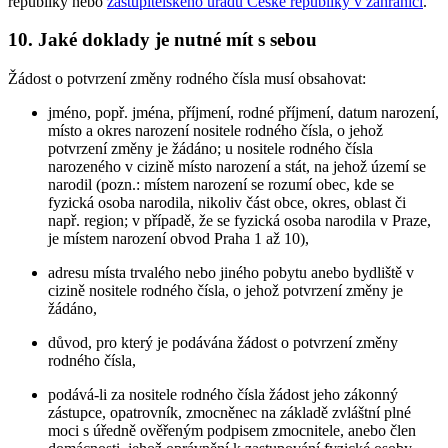
republiky nebo
zastupitelského úřadu České republiky v zahraničí
.
10. Jaké doklady je nutné mít s sebou
Žádost o potvrzení změny rodného čísla musí obsahovat:
jméno, popř. jména, příjmení, rodné příjmení, datum narození,
místo a okres narození nositele rodného čísla, o jehož
potvrzení změny je žádáno; u nositele rodného čísla
narozeného v cizině místo narození a stát, na jehož území se
narodil (pozn.: místem narození se rozumí obec, kde se
fyzická osoba narodila, nikoliv část obce, okres, oblast či
např. region; v případě, že se fyzická osoba narodila v Praze,
je místem narození obvod Praha 1 až 10),
adresu místa trvalého nebo jiného pobytu anebo bydliště v
cizině nositele rodného čísla, o jehož potvrzení změny je
žádáno,
důvod, pro který je podávána žádost o potvrzení změny
rodného čísla,
podává-li za nositele rodného čísla žádost jeho zákonný
zástupce, opatrovník, zmocněnec na základě zvláštní plné
moci s úředně ověřeným podpisem zmocnitele, anebo člen