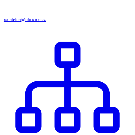
podatelna@uhricice.cz