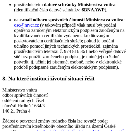
prostřednictvím
datové schránky Ministerstva vnitra
(identifikační číslo datové schránky:
6BNAAWP
),
na
e-mail odboru správních činností Ministerstva vnitra
:
osc@mvcr.cz
(v takovém případě však musí být podání
opatřeno zaručeným elektronickým podpisem založeným na
kvalifikovaném certifikátu vydaném akreditovaným
poskytovatelem certifikačních služeb; pokud je podání
učiněno pomocí jiných technických prostředků, zejména
prostřednictvím telefaxu č. 974 816 861 nebo veřejné datové
sítě bez použití zaručeného podpisu, je nutné jej do 5 dnů
potvrdit, tj. učinit jej písemně, osobně, nebo v elektronické
podobě podepsané zaručeným elektronickým podpisem).
8. Na které instituci životní situaci řešit
Ministerstvo vnitra
odbor správních činností
oddělení rodných čísel
náměstí Hrdinů 1634/3
140 21 Praha 4
Žádost o potvrzení změny rodného čísla lze rovněž podat
prostřednictvím kteréhokoliv obecního úřadu na území České