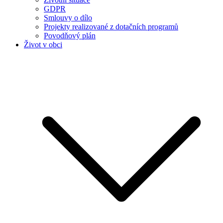
GDPR
Smlouvy o dílo
Projekty realizované z dotačních programů
Povodňový plán
Život v obci