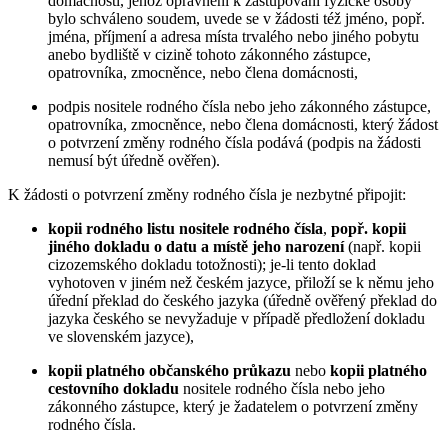
domácnosti, jehož oprávnění k zastupování fyzické osoby
bylo schváleno soudem, uvede se v žádosti též jméno, popř.
jména, příjmení a adresa místa trvalého nebo jiného pobytu
anebo bydliště v cizině tohoto zákonného zástupce,
opatrovníka, zmocněnce, nebo člena domácnosti,
podpis nositele rodného čísla nebo jeho zákonného zástupce,
opatrovníka, zmocněnce, nebo člena domácnosti, který žádost
o potvrzení změny rodného čísla podává (podpis na žádosti
nemusí být úředně ověřen).
K žádosti o potvrzení změny rodného čísla je nezbytné připojit:
kopii rodného listu nositele rodného čísla
,
popř. kopii
jiného dokladu o datu a místě jeho narození
(např. kopii
cizozemského dokladu totožnosti); je-li tento doklad
vyhotoven v jiném než českém jazyce, přiloží se k němu jeho
úřední překlad do českého jazyka (úředně ověřený překlad do
jazyka českého se nevyžaduje v případě předložení dokladu
ve slovenském jazyce),
kopii platného občanského průkazu
nebo
kopii platného
cestovního dokladu
nositele rodného čísla nebo jeho
zákonného zástupce, který je žadatelem o potvrzení změny
rodného čísla.