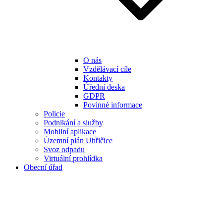
O nás
Vzdělávací cíle
Kontakty
Úřední deska
GDPR
Povinné informace
Policie
Podnikání a služby
Mobilní aplikace
Územní plán Uhřičice
Svoz odpadu
Virtuální prohlídka
Obecní úřad