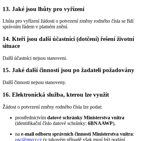
13. Jaké jsou lhůty pro vyřízení
Lhůta pro vyřízení žádosti o potvrzení změny rodného čísla se řídí
správním řádem v platném znění.
14. Kteří jsou další účastníci (dotčení) řešení životní
situace
Další účastníci nejsou stanoveni.
15. Jaké další činnosti jsou po žadateli požadovány
Další činnosti nejsou stanoveny.
16. Elektronická služba, kterou lze využít
Žádost o potvrzení změny rodného čísla lze podat:
prostřednictvím
datové schránky Ministerstva vnitra
(identifikační číslo datové schránky:
6BNAAWP
),
na
e-mail odboru správních činností Ministerstva vnitra
:
osc@mvcr.cz
(v takovém případě však musí být podání