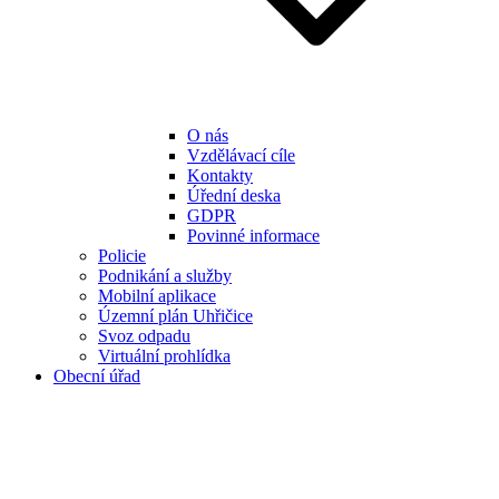
O nás
Vzdělávací cíle
Kontakty
Úřední deska
GDPR
Povinné informace
Policie
Podnikání a služby
Mobilní aplikace
Územní plán Uhřičice
Svoz odpadu
Virtuální prohlídka
Obecní úřad