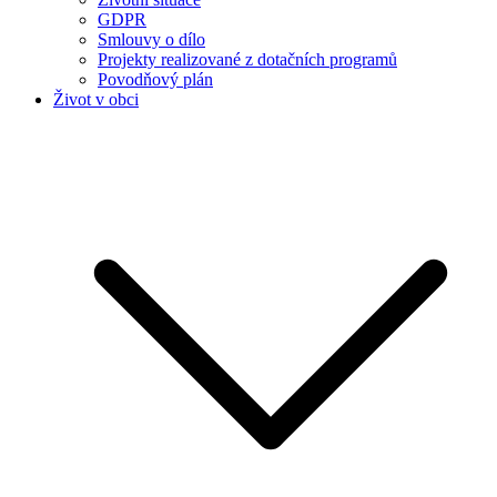
GDPR
Smlouvy o dílo
Projekty realizované z dotačních programů
Povodňový plán
Život v obci