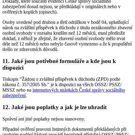
Doklady, které součástí evidencí České správy sociálního
zabezpečení dosud nejsou, se předkládají v originálech nebo v
ověřených kopiích (opisech).
Osoby uvedené pod druhou a třetí odrážkou v bodě 04, uplatňující
nárok na zvláštní příspěvek k důchodu z titulu nezákonného zbavení
osobní svobody v rozsahu kratším než 12 měsíců, musí předložit
doklad, z něhož je zřejmé, že zbavení osobní svobody mělo trvat
déle než 12 měsíců nebo nebylo časově vymezeno a že k propuštění
došlo ze zdravotních důvodů.
11. Jaké jsou potřebné formuláře a kde jsou k
dispozici
Tiskopis "Žádost o zvláštní příspěvek k důchodu (ZPD) podle
zákona č. 357/2005 Sb." je k dispozici na všech OSSZ/ PSSZ/
MSSZ nebo na
internetových stránkách České správy sociálního
zabezpečení
.
12. Jaké jsou poplatky a jak je lze uhradit
Správní ani jiné poplatky nejsou stanoveny.
Případné ověření pravosti listinných dokumentů překládaných při
osobním podání žádosti provádí bezplatně příslušná OSSZ/ PSSZ/