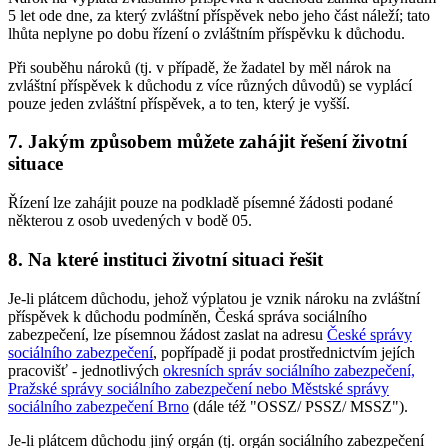
5 let ode dne, za který zvláštní příspěvek nebo jeho část náleží; tato
lhůta neplyne po dobu řízení o zvláštním příspěvku k důchodu.
Při souběhu nároků (tj. v případě, že žadatel by měl nárok na
zvláštní příspěvek k důchodu z více různých důvodů) se vyplácí
pouze jeden zvláštní příspěvek, a to ten, který je vyšší.
7. Jakým způsobem můžete zahájit řešení životní
situace
Řízení lze zahájit pouze na podkladě písemné žádosti podané
některou z osob uvedených v bodě 05.
8. Na které instituci životní situaci řešit
Je-li plátcem důchodu, jehož výplatou je vznik nároku na zvláštní
příspěvek k důchodu podmíněn, Česká správa sociálního
zabezpečení, lze písemnou žádost zaslat na adresu
České správy
sociálního zabezpečení
, popřípadě ji podat prostřednictvím jejích
pracovišť - jednotlivých
okresních správ sociálního zabezpečení,
Pražské správy sociálního zabezpečení nebo Městské správy
sociálního zabezpečení Brno
(dále též "OSSZ/ PSSZ/ MSSZ").
Je-li plátcem důchodu jiný orgán (tj. orgán sociálního zabezpečení