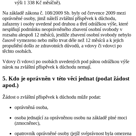
výši 1 338 Kč měsíčně).
Na základě zákona č. 108/2009 Sb. byly od července 2009 mezi
oprávněné osoby, jimž náleží zvláštní příspěvek k důchodu,
zařazeny i osoby uvedené pod druhou a třetí odrážkou výše, které
nesplňují podmínku neoprávněného zbavení osobní svobody v
rozsahu alespoň 12 měsíců, jestliže zbavení osobní svobody nebylo
časově vymezeno nebo mělo trvat déle než 12 měsíců a k jejich
propuštění došlo ze zdravotních důvodů, a vdovy či vdovci po
těchto osobách.
Vdovy či vdovci po osobách uvedených pod pátou odrážkou výše
nárok na zvláštní příspěvek k důchodu nemají.
5. Kdo je oprávněn v této věci jednat (podat žádost
apod.)
Žádost o zvláštní příspěvek k důchodu může podat:
oprávněná osoba,
osoba jednající za oprávněnou osobu na základě plné moci
(zmocněnec),
opatrovník oprávněné osoby (jejíž svéprávnost byla omezena