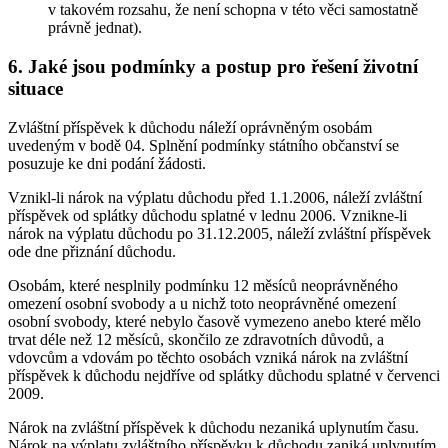
v takovém rozsahu, že není schopna v této věci samostatně
právně jednat).
6. Jaké jsou podmínky a postup pro řešení životní
situace
Zvláštní příspěvek k důchodu náleží oprávněným osobám
uvedeným v bodě 04. Splnění podmínky státního občanství se
posuzuje ke dni podání žádosti.
Vznikl-li nárok na výplatu důchodu před 1.1.2006, náleží zvláštní
příspěvek od splátky důchodu splatné v lednu 2006. Vznikne-li
nárok na výplatu důchodu po 31.12.2005, náleží zvláštní příspěvek
ode dne přiznání důchodu.
Osobám, které nesplnily podmínku 12 měsíců neoprávněného
omezení osobní svobody a u nichž toto neoprávněné omezení
osobní svobody, které nebylo časově vymezeno anebo které mělo
trvat déle než 12 měsíců, skončilo ze zdravotních důvodů, a
vdovcům a vdovám po těchto osobách vzniká nárok na zvláštní
příspěvek k důchodu nejdříve od splátky důchodu splatné v červenci
2009.
Nárok na zvláštní příspěvek k důchodu nezaniká uplynutím času.
Nárok na výplatu zvláštního příspěvku k důchodu zaniká uplynutím