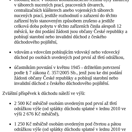
v táborech nucených prací, pracovních útvarech,
centralizačních klášterech anebo vojenských táborech
nucených prací, jestliže rozhodnutí o zařazení do těchto
zařízení bylo stanoveným způsobem zrušeno a jestliže
celková doba pobytu v těchto zařízeních činila alespoň 12
měsíců, ke dni podání žádosti jsou občany České republiky a
pobírají starobní nebo invalidní důchod z českého
důchodového pojištění,
vdovám a vdovcům pobírajícím vdovský nebo vdovecký
důchod po osobách uvedených pod první až třetí odrážkou,
účastníkům povstání v květnu 1945 - držitelům potvrzení
podle § 7 zákona č. 357/2005 Sb., jenž jsou ke dni podání
žádosti občany České republiky a pobírají starobní nebo
invalidní důchod z českého důchodového pojištění.
Zvláštní příspěvek k důchodu náleží ve výši:
2 500 Kč měsíčně osobám uvedeným pod první až třetí
odrážkou výše (od splátky důchodu splatné v lednu 2010 ve
výši 2 676 Kč měsíčně),
1 250 Kč měsíčně osobám uvedeným pod čtvrtou a pátou
odrážkou výše (od splátky důchodu splatné v lednu 2010 ve