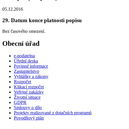
05.12.2016
29. Datum konce platnosti popisu
Bez časového omezení.
Obecní úřad
e-podatelna
Úřední deska
Povinné informace
Zastupitelstvo
Vyhlášky a zákony
Rozpočet
Klikací rozpočet
Veřejné zakázky
Životní situace
GDPR
Smlouvy o dílo
Projekty realizované z dotačních programů
Povodňový plán