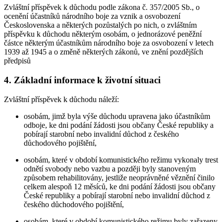
Zvláštní příspěvek k důchodu podle zákona č. 357/2005 Sb., o
ocenění účastníků národního boje za vznik a osvobození
Československa a některých pozůstalých po nich, o zvláštním
příspěvku k důchodu některým osobám, o jednorázové peněžní
částce některým účastníkům národního boje za osvobození v letech
1939 až 1945 a o změně některých zákonů, ve znění pozdějších
předpisů
4. Základní informace k životní situaci
Zvláštní příspěvek k důchodu náleží:
osobám, jimž byla výše důchodu upravena jako účastníkům
odboje, ke dni podání žádosti jsou občany České republiky a
pobírají starobní nebo invalidní důchod z českého
důchodového pojištění,
osobám, které v období komunistického režimu vykonaly trest
odnětí svobody nebo vazbu a později byly stanoveným
způsobem rehabilitovány, jestliže neoprávněné věznění činilo
celkem alespoň 12 měsíců, ke dni podání žádosti jsou občany
České republiky a pobírají starobní nebo invalidní důchod z
českého důchodového pojištění,
osobám, které v období komunistického režimu byly zařazeny