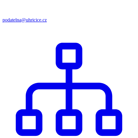
podatelna@uhricice.cz