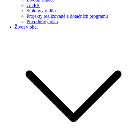
GDPR
Smlouvy o dílo
Projekty realizované z dotačních programů
Povodňový plán
Život v obci