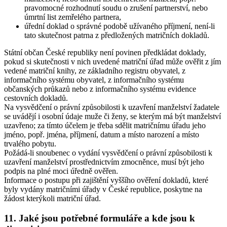
pravomocné rozhodnutí soudu o zrušení partnerství, nebo
úmrtní list zemřelého partnera,
úřední doklad o správné podobě užívaného příjmení, není-li
tato skutečnost patrna z předložených matričních dokladů.
Státní občan České republiky není povinen předkládat doklady,
pokud si skutečnosti v nich uvedené matriční úřad může ověřit z jím
vedené matriční knihy, ze základního registru obyvatel, z
informačního systému obyvatel, z informačního systému
občanských průkazů nebo z informačního systému evidence
cestovních dokladů.
Na vysvědčení o právní způsobilosti k uzavření manželství žadatele
se uvádějí i osobní údaje muže či ženy, se kterým má být manželství
uzavřeno; za tímto účelem je třeba sdělit matričnímu úřadu jeho
jméno, popř. jména, příjmení, datum a místo narození a místo
trvalého pobytu.
Požádá-li snoubenec o vydání vysvědčení o právní způsobilosti k
uzavření manželství prostřednictvím zmocněnce, musí být jeho
podpis na plné moci úředně ověřen.
Informace o postupu při zajištění vyššího ověření dokladů, které
byly vydány matričními úřady v České republice, poskytne na
žádost kterýkoli matriční úřad.
11. Jaké jsou potřebné formuláře a kde jsou k