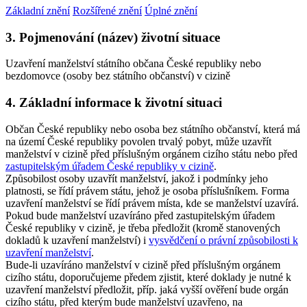
Základní znění
Rozšířené znění
Úplné znění
3. Pojmenování (název) životní situace
Uzavření manželství státního občana České republiky nebo
bezdomovce (osoby bez státního občanství) v cizině
4. Základní informace k životní situaci
Občan České republiky nebo osoba bez státního občanství, která má
na území České republiky povolen trvalý pobyt, může uzavřít
manželství v cizině před příslušným orgánem cizího státu nebo před
zastupitelským úřadem České republiky v cizině
.
Způsobilost osoby uzavřít manželství, jakož i podmínky jeho
platnosti, se řídí právem státu, jehož je osoba příslušníkem. Forma
uzavření manželství se řídí právem místa, kde se manželství uzavírá.
Pokud bude manželství uzavíráno před zastupitelským úřadem
České republiky v cizině, je třeba předložit (kromě stanovených
dokladů k uzavření manželství) i
vysvědčení o právní způsobilosti k
uzavření manželství
.
Bude-li uzavíráno manželství v cizině před příslušným orgánem
cizího státu, doporučujeme předem zjistit, které doklady je nutné k
uzavření manželství předložit, příp. jaká vyšší ověření bude orgán
cizího státu, před kterým bude manželství uzavřeno, na