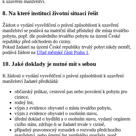
k uzavření manželství.
8. Na které instituci životní situaci řešit
Žádost o vydání vysvědčení o právní způsobilosti k uzavření
manželství se podává na matriční úřad příslušný dle místa trvalého
pobytu, popř. dle posledního trvalého pobytu na území České
republiky před odchodem do ciziny.
Pokud žadatel na území České republiky trvalý pobyt nikdy neměl,
podává žádost na
Úřad městské části Praha 1
.
10. Jaké doklady je nutné mít s sebou
K žádosti o vydání vysvědčení o právní způsobilosti k uzavření
manželství žadatel předkládá:
občanský průkaz, cestovní pas nebo povolení k pobytu pro
cizince,
rodný list,
výpis z evidence obyvatel o místu trvalého pobytu,
výpis z evidence obyvatel o osobním stavu,
úřední doklad o bydlišti a o osobním stavu, vydaný orgánem
cizího státu, zdržuje-li se žadatel trvale v cizině,
případný pravomocný rozsudek o rozvodu předchozího
manželství, nebo úmrtní list zemřelého manžela, popř.