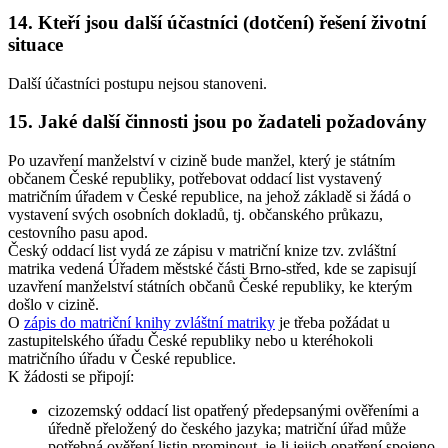
14. Kteří jsou další účastníci (dotčení) řešení životní
situace
Další účastníci postupu nejsou stanoveni.
15. Jaké další činnosti jsou po žadateli požadovány
Po uzavření manželství v cizině bude manžel, který je státním
občanem České republiky, potřebovat oddací list vystavený
matričním úřadem v České republice, na jehož základě si žádá o
vystavení svých osobních dokladů, tj. občanského průkazu,
cestovního pasu apod.
Český oddací list vydá ze zápisu v matriční knize tzv. zvláštní
matrika vedená Úřadem městské části Brno-střed, kde se zapisují
uzavření manželství státních občanů České republiky, ke kterým
došlo v cizině.
O
zápis do matriční knihy zvláštní matriky
je třeba požádat u
zastupitelského úřadu České republiky nebo u kteréhokoli
matričního úřadu v České republice.
K žádosti se připojí:
cizozemský oddací list opatřený předepsanými ověřeními a
úředně přeložený do českého jazyka; matriční úřad může
potřebná ověření listin prominout, je-li jejich opatření spojeno