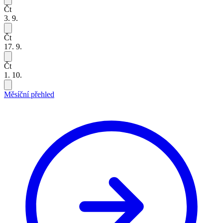
Čt
3. 9.
Čt
17. 9.
Čt
1. 10.
Měsíční přehled