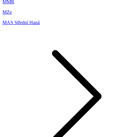
MMR
MZe
MAS Střední Haná