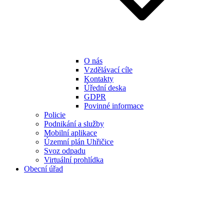
O nás
Vzdělávací cíle
Kontakty
Úřední deska
GDPR
Povinné informace
Policie
Podnikání a služby
Mobilní aplikace
Územní plán Uhřičice
Svoz odpadu
Virtuální prohlídka
Obecní úřad