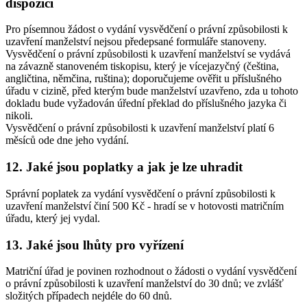
dispozici
Pro písemnou žádost o vydání vysvědčení o právní způsobilosti k
uzavření manželství nejsou předepsané formuláře stanoveny.
Vysvědčení o právní způsobilosti k uzavření manželství se vydává
na závazně stanoveném tiskopisu, který je vícejazyčný (čeština,
angličtina, němčina, ruština); doporučujeme ověřit u příslušného
úřadu v cizině, před kterým bude manželství uzavřeno, zda u tohoto
dokladu bude vyžadován úřední překlad do příslušného jazyka či
nikoli.
Vysvědčení o právní způsobilosti k uzavření manželství platí 6
měsíců ode dne jeho vydání.
12. Jaké jsou poplatky a jak je lze uhradit
Správní poplatek za vydání vysvědčení o právní způsobilosti k
uzavření manželství činí 500 Kč - hradí se v hotovosti matričním
úřadu, který jej vydal.
13. Jaké jsou lhůty pro vyřízení
Matriční úřad je povinen rozhodnout o žádosti o vydání vysvědčení
o právní způsobilosti k uzavření manželství do 30 dnů; ve zvlášť
složitých případech nejdéle do 60 dnů.