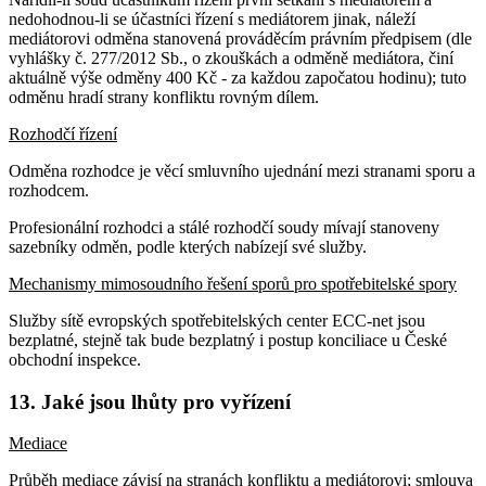
nedohodnou-li se účastníci řízení s mediátorem jinak, náleží
mediátorovi odměna stanovená prováděcím právním předpisem (dle
vyhlášky č. 277/2012 Sb., o zkouškách a odměně mediátora, činí
aktuálně výše odměny 400 Kč - za každou započatou hodinu); tuto
odměnu hradí strany konfliktu rovným dílem.
Rozhodčí řízení
Odměna rozhodce je věcí smluvního ujednání mezi stranami sporu a
rozhodcem.
Profesionální rozhodci a stálé rozhodčí soudy mívají stanoveny
sazebníky odměn, podle kterých nabízejí své služby.
Mechanismy mimosoudního řešení sporů pro spotřebitelské spory
Služby sítě evropských spotřebitelských center ECC-net jsou
bezplatné, stejně tak bude bezplatný i postup konciliace u České
obchodní inspekce.
13. Jaké jsou lhůty pro vyřízení
Mediace
Průběh mediace závisí na stranách konfliktu a mediátorovi; smlouva