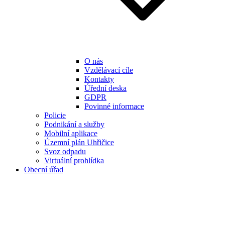
O nás
Vzdělávací cíle
Kontakty
Úřední deska
GDPR
Povinné informace
Policie
Podnikání a služby
Mobilní aplikace
Územní plán Uhřičice
Svoz odpadu
Virtuální prohlídka
Obecní úřad