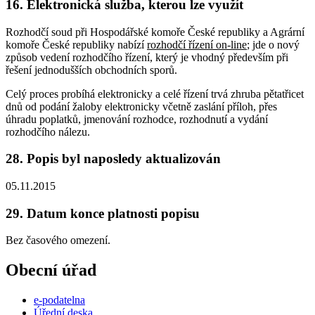
16. Elektronická služba, kterou lze využít
Rozhodčí soud při Hospodářské komoře České republiky a Agrární
komoře České republiky nabízí
rozhodčí řízení on-line
; jde o nový
způsob vedení rozhodčího řízení, který je vhodný především při
řešení jednodušších obchodních sporů.
Celý proces probíhá elektronicky a celé řízení trvá zhruba pětatřicet
dnů od podání žaloby elektronicky včetně zaslání příloh, přes
úhradu poplatků, jmenování rozhodce, rozhodnutí a vydání
rozhodčího nálezu.
28. Popis byl naposledy aktualizován
05.11.2015
29. Datum konce platnosti popisu
Bez časového omezení.
Obecní úřad
e-podatelna
Úřední deska