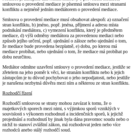
smlouvou o provedení mediace je písemná smlouva mezi stranami
konfliktu a nejméně jedním mediátorem o provedení mediace.
Smlouva o provedení mediace musí obsahovat alespoň: a) označení
stran konfliktu, b) jméno, popř. jména, příjmení a adresu místa
podnikání mediátora, c) vymezení konfliktu, který je předmětem
mediace, d) výši odměny mediátora za provedenou mediaci nebo
způsob jejího určení, popř. ujednání o záloze nebo ujednání o tom,
že mediace bude provedena bezplatně, e) dobu, po kterou má
mediace probíhat, nebo ujednání o tom, že mediace má probíhat po
dobu neurčitou.
Mediátor odmítne uzavření smlouvy o provedení mediace, jestliže se
zřetelem na jeho poměr k věci, ke stranám konfliktu nebo k jejich
zástupcům je tu důvod pochybovat o jeho nepodjatosti, nebo jestliže
je narušena nezbytná důvěra mezi ním a některou ze stran konfliktu.
Rozhodčí řízení
Rozhodčí smlouvou se strany mohou zavázat k tomu, že o
majetkových sporech mezi nimi, s výjimkou sporů vzniklých v
souvislosti s výkonem rozhodnutí a incidenčních sporů, k jejichž
projednání a rozhodnutí by jinak byla dána pravomoc soudu nebo o
nichž to stanoví zvláštní zákon, má rozhodovat jeden nebo více
rozhodců anebo stálý rozhodčí soud.