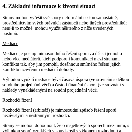
4. Základní informace k životní situaci
Strany mohou vyřešit své spory neformální cestou samostatně,
prostřednictvím svých právních zástupců nebo jiných prostředníků;
není-li to možné, mohou využít některého z níže uvedených
postupů.
Mediace
Mediace je postup mimosoudního řešení sporu za účasti jednoho
nebo více mediátorů, kteří podporují komunikaci mezi stranami
konfliktu tak, aby jim pomohli dosáhnout smírného řešení jejich
konfliktu uzavřením mediační dohody.
Výhodou využití mediace bývá časová úspora (ve srovnání s délkou
soudního projednání věci) a často i finanční úspora (ve srovnání s
náklady vynakládanými na soudní projednání věci).
Rozhodčí řízení
Rozhodčí řízení (arbitráž) je mimosoudní způsob řešení sporů
nezávislými a nestrannými rozhodci.
Strany se mohou dohodnout, že o majetkových sporech mezi nimi, s
výjimkou sporů vzniklých v souvislosti s výkonem rozhodnutí a