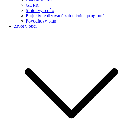
GDPR
Smlouvy o dílo
Projekty realizované z dotačních programů
Povodňový plán
Život v obci