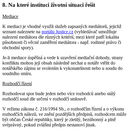
8. Na které instituci životní situaci řešit
Mediace
K mediaci je vhodné využít služeb zapsaných mediátorů, jejichž
seznam naleznete na
portálu Justice.cz
(vyhledávač umožňuje
nalezení mediátora dle různých kritérií, mezi které patří lokalita
působnosti či věcné zaměření mediátora - např. rodinné právo či
obchodní spory).
Je-li mediace úspěšná a vede k uzavření mediační dohody, strany
konfliktu mohou její obsah následně nechat u notáře vtělit do
notářského zápisu se svolením k vykonatelnosti nebo u soudu do
soudního smíru.
Rozhodčí řízení
Rozhodovat spor bude jeden nebo více rozhodců anebo stálý
rozhodčí soud dle určení v rozhodčí smlouvě.
V režimu zákona č. 216/1994 Sb., o rozhodčím řízení a o výkonu
rozhodčích nálezů, ve znění pozdějších předpisů, rozhodcem může
být občan České republiky, který je zletilý, bezúhonný a plně
svéprávný, pokud zvláštní předpis nestanoví jinak.