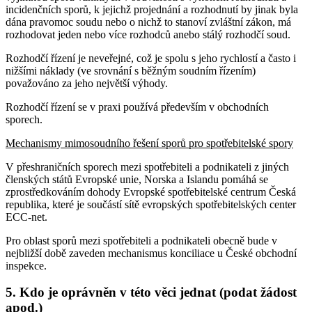
incidenčních sporů, k jejichž projednání a rozhodnutí by jinak byla
dána pravomoc soudu nebo o nichž to stanoví zvláštní zákon, má
rozhodovat jeden nebo více rozhodců anebo stálý rozhodčí soud.
Rozhodčí řízení je neveřejné, což je spolu s jeho rychlostí a často i
nižšími náklady (ve srovnání s běžným soudním řízením)
považováno za jeho největší výhody.
Rozhodčí řízení se v praxi používá především v obchodních
sporech.
Mechanismy mimosoudního řešení sporů pro spotřebitelské spory
V přeshraničních sporech mezi spotřebiteli a podnikateli z jiných
členských států Evropské unie, Norska a Islandu pomáhá se
zprostředkováním dohody Evropské spotřebitelské centrum Česká
republika, které je součástí sítě evropských spotřebitelských center
ECC-net.
Pro oblast sporů mezi spotřebiteli a podnikateli obecně bude v
nejbližší době zaveden mechanismus konciliace u České obchodní
inspekce.
5. Kdo je oprávněn v této věci jednat (podat žádost
apod.)