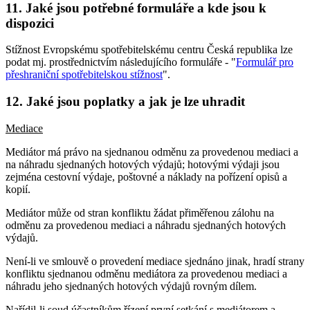
11. Jaké jsou potřebné formuláře a kde jsou k
dispozici
Stížnost Evropskému spotřebitelskému centru Česká republika lze
podat mj. prostřednictvím následujícího formuláře - "
Formulář pro
přeshraniční spotřebitelskou stížnost
".
12. Jaké jsou poplatky a jak je lze uhradit
Mediace
Mediátor má právo na sjednanou odměnu za provedenou mediaci a
na náhradu sjednaných hotových výdajů; hotovými výdaji jsou
zejména cestovní výdaje, poštovné a náklady na pořízení opisů a
kopií.
Mediátor může od stran konfliktu žádat přiměřenou zálohu na
odměnu za provedenou mediaci a náhradu sjednaných hotových
výdajů.
Není-li ve smlouvě o provedení mediace sjednáno jinak, hradí strany
konfliktu sjednanou odměnu mediátora za provedenou mediaci a
náhradu jeho sjednaných hotových výdajů rovným dílem.
Nařídil-li soud účastníkům řízení první setkání s mediátorem a