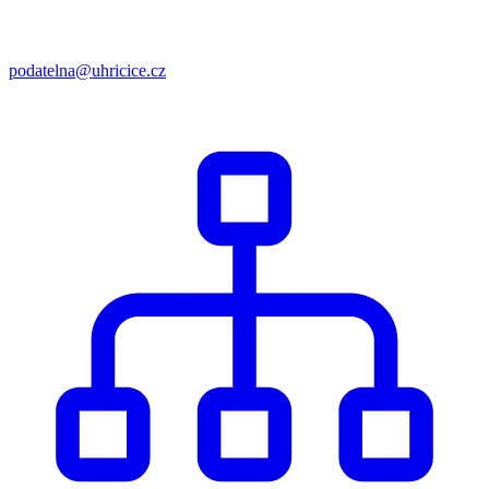
podatelna@uhricice.cz