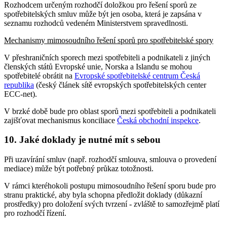
Rozhodcem určeným rozhodčí doložkou pro řešení sporů ze
spotřebitelských smluv může být jen osoba, která je zapsána v
seznamu rozhodců vedeném Ministerstvem spravedlnosti.
Mechanismy mimosoudního řešení sporů pro spotřebitelské spory
V přeshraničních sporech mezi spotřebiteli a podnikateli z jiných
členských států Evropské unie, Norska a Islandu se mohou
spotřebitelé obrátit na
Evropské spotřebitelské centrum Česká
republika
(český článek sítě evropských spotřebitelských center
ECC-net).
V brzké době bude pro oblast sporů mezi spotřebiteli a podnikateli
zajišťovat mechanismus konciliace
Česká obchodní inspekce
.
10. Jaké doklady je nutné mít s sebou
Při uzavírání smluv (např. rozhodčí smlouva, smlouva o provedení
mediace) může být potřebný průkaz totožnosti.
V rámci kteréhokoli postupu mimosoudního řešení sporu bude pro
stranu praktické, aby byla schopna předložit doklady (důkazní
prostředky) pro doložení svých tvrzení - zvláště to samozřejmě platí
pro rozhodčí řízení.