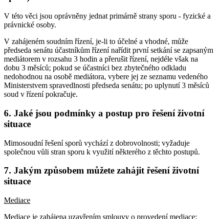
V této věci jsou oprávněny jednat primárně strany sporu - fyzické a
právnické osoby.
V zahájeném soudním řízení, je-li to účelné a vhodné, může
předseda senátu účastníkům řízení nařídit první setkání se zapsaným
mediátorem v rozsahu 3 hodin a přerušit řízení, nejdéle však na
dobu 3 měsíců; pokud se účastníci bez zbytečného odkladu
nedohodnou na osobě mediátora, vybere jej ze seznamu vedeného
Ministerstvem spravedlnosti předseda senátu; po uplynutí 3 měsíců
soud v řízení pokračuje.
6. Jaké jsou podmínky a postup pro řešení životní
situace
Mimosoudní řešení sporů vychází z dobrovolnosti; vyžaduje
společnou vůli stran sporu k využití některého z těchto postupů.
7. Jakým způsobem můžete zahájit řešení životní
situace
Mediace
Mediace je zahájena uzavřením smlouvy o provedení mediace;