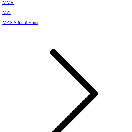
MMR
MZe
MAS Střední Haná