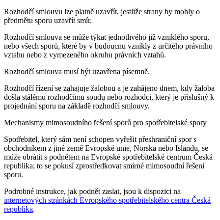
Rozhodčí smlouvu lze platně uzavřít, jestliže strany by mohly o
předmětu sporu uzavřít smír.
Rozhodčí smlouva se může týkat jednotlivého již vzniklého sporu,
nebo všech sporů, které by v budoucnu vznikly z určitého právního
vztahu nebo z vymezeného okruhu právních vztahů.
Rozhodčí smlouva musí být uzavřena písemně.
Rozhodčí řízení se zahajuje žalobou a je zahájeno dnem, kdy žaloba
došla stálému rozhodčímu soudu nebo rozhodci, který je příslušný k
projednání sporu na základě rozhodčí smlouvy.
Mechanismy mimosoudního řešení sporů pro spotřebitelské spory
Spotřebitel, který sám není schopen vyřešit přeshraniční spor s
obchodníkem z jiné země Evropské unie, Norska nebo Islandu, se
může obrátit s podnětem na Evropské spotřebitelské centrum Česká
republika; to se pokusí zprostředkovat smírné mimosoudní řešení
sporu.
Podrobné instrukce, jak podnět zaslat, jsou k dispozici na
internetových stránkách Evropského spotřebitelského centra Česká
republika
.