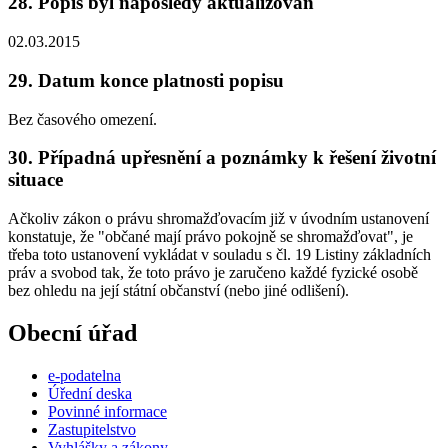
28. Popis byl naposledy aktualizován
02.03.2015
29. Datum konce platnosti popisu
Bez časového omezení.
30. Případná upřesnění a poznámky k řešení životní
situace
Ačkoliv zákon o právu shromažďovacím již v úvodním ustanovení
konstatuje, že "občané mají právo pokojně se shromažďovat", je
třeba toto ustanovení vykládat v souladu s čl. 19 Listiny základních
práv a svobod tak, že toto právo je zaručeno každé fyzické osobě
bez ohledu na její státní občanství (nebo jiné odlišení).
Obecní úřad
e-podatelna
Úřední deska
Povinné informace
Zastupitelstvo
Vyhlášky a zákony