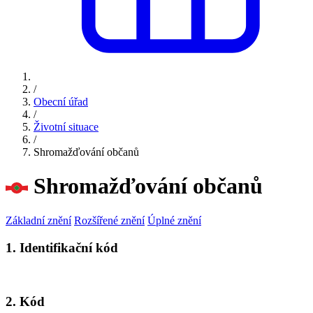
/
Obecní úřad
/
Životní situace
/
Shromažďování občanů
Shromažďování občanů
Základní znění
Rozšířené znění
Úplné znění
1. Identifikační kód
2. Kód