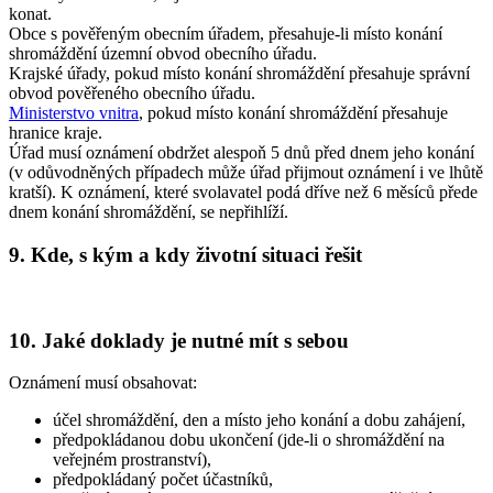
konat.
Obce s pověřeným obecním úřadem, přesahuje-li místo konání
shromáždění územní obvod obecního úřadu.
Krajské úřady, pokud místo konání shromáždění přesahuje správní
obvod pověřeného obecního úřadu.
Ministerstvo vnitra
, pokud místo konání shromáždění přesahuje
hranice kraje.
Úřad musí oznámení obdržet alespoň 5 dnů před dnem jeho konání
(v odůvodněných případech může úřad přijmout oznámení i ve lhůtě
kratší). K oznámení, které svolavatel podá dříve než 6 měsíců přede
dnem konání shromáždění, se nepřihlíží.
9. Kde, s kým a kdy životní situaci řešit
10. Jaké doklady je nutné mít s sebou
Oznámení musí obsahovat:
účel shromáždění, den a místo jeho konání a dobu zahájení,
předpokládanou dobu ukončení (jde-li o shromáždění na
veřejném prostranství),
předpokládaný počet účastníků,