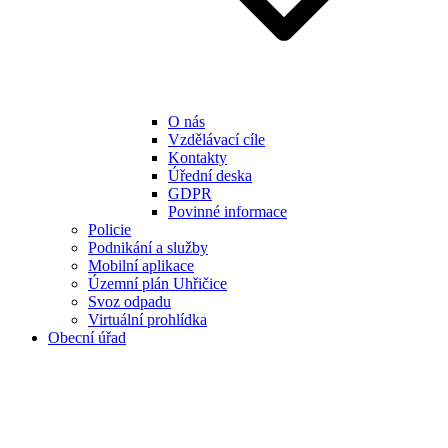
O nás
Vzdělávací cíle
Kontakty
Úřední deska
GDPR
Povinné informace
Policie
Podnikání a služby
Mobilní aplikace
Územní plán Uhřičice
Svoz odpadu
Virtuální prohlídka
Obecní úřad