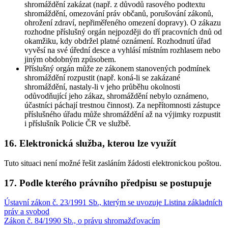
shromáždění zakázat (např. z důvodů rasového podtextu
shromáždění, omezování práv občanů, porušování zákonů,
ohrožení zdraví, nepřiměřeného omezení dopravy). O zákazu
rozhodne příslušný orgán nejpozději do tří pracovních dnů od
okamžiku, kdy obdržel platné oznámení. Rozhodnutí úřad
vyvěsí na své úřední desce a vyhlásí místním rozhlasem nebo
jiným obdobným způsobem.
Příslušný orgán může ze zákonem stanovených podmínek
shromáždění rozpustit (např. koná-li se zakázané
shromáždění, nastaly-li v jeho průběhu okolnosti
odůvodňující jeho zákaz, shromáždění nebylo oznámeno,
účastníci páchají trestnou činnost). Za nepřítomnosti zástupce
příslušného úřadu může shromáždění až na výjimky rozpustit
i příslušník Policie ČR ve službě.
16. Elektronická služba, kterou lze využít
Tuto situaci není možné řešit zasláním žádosti elektronickou poštou.
17. Podle kterého právního předpisu se postupuje
Ústavní zákon č. 23/1991 Sb., kterým se uvozuje Listina základních
práv a svobod
Zákon č. 84/1990 Sb., o právu shromažďovacím