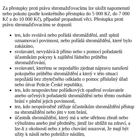
Za přestupky proti právu shromažďovacímu lze uložit napomenutí
nebo pokutu (podle konkrétního přestupku do 5 000 Kč, do 7 000
Kč a do 10 000 Kč), případně propadnutí věci. Přestupku proti
právu shromažďovacímu se dopustí:
ten, kdo svolává nebo pořádá shromáždění, aniž splnil
oznamovací povinnost, nebo pořádá shromáždění, které bylo
zakázáno,
svolavatel, nevydává-li přímo nebo s pomocí pořadatelů
účastníkům pokyny k zajištění řádného průběhu
shromažďování,
svolavatel, kterému se nepodařilo zjednat nápravu narušení
pokojného průběhu shromáždění a který v této situaci
nepožádá bez zbytečného odkladu o pomoc příslušný úřad
nebo útvar Policie České republiky,
ten, kdo neuposlechne pořádkových opatření svolavatele
anebo určených pořadatelů shromáždění nebo těmto osobám
brání v plnění jejich povinností,
ten, kdo neoprávněně ztěžuje účastníkům shromáždění přístup
na shromáždění nebo jim v tom brání,
účastník shromáždění, který má u sebe střelnou zbraň nebo
výbušninu anebo jiné předměty, jimiž lze ublížit na zdraví, a
lze-li z okolností nebo z jeho chování usuzovat, že mají být
užity k násilí nebo pohrůžce násilím,