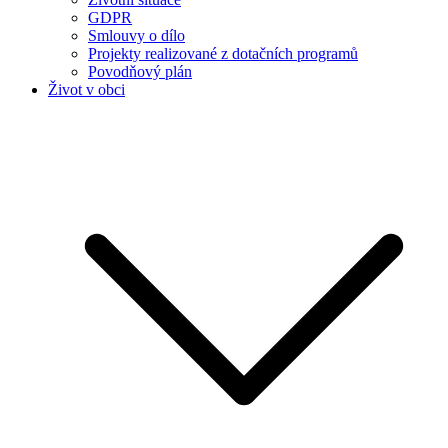
GDPR
Smlouvy o dílo
Projekty realizované z dotačních programů
Povodňový plán
Život v obci