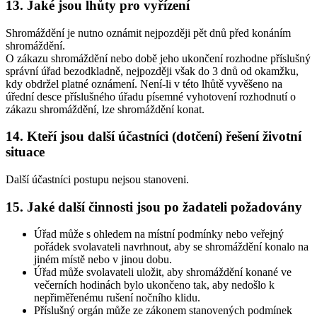
13. Jaké jsou lhůty pro vyřízení
Shromáždění je nutno oznámit nejpozději pět dnů před konáním
shromáždění.
O zákazu shromáždění nebo době jeho ukončení rozhodne příslušný
správní úřad bezodkladně, nejpozději však do 3 dnů od okamžku,
kdy obdržel platné oznámení. Není-li v této lhůtě vyvěšeno na
úřední desce příslušného úřadu písemné vyhotovení rozhodnutí o
zákazu shromáždění, lze shromáždění konat.
14. Kteří jsou další účastníci (dotčení) řešení životní
situace
Další účastníci postupu nejsou stanoveni.
15. Jaké další činnosti jsou po žadateli požadovány
Úřad může s ohledem na místní podmínky nebo veřejný
pořádek svolavateli navrhnout, aby se shromáždění konalo na
jiném místě nebo v jinou dobu.
Úřad může svolavateli uložit, aby shromáždění konané ve
večerních hodinách bylo ukončeno tak, aby nedošlo k
nepřiměřenému rušení nočního klidu.
Příslušný orgán může ze zákonem stanovených podmínek