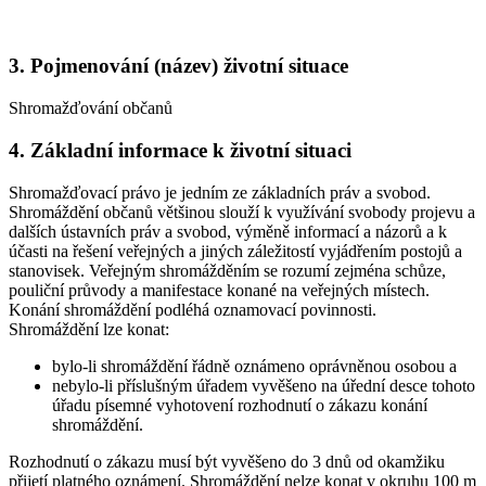
3. Pojmenování (název) životní situace
Shromažďování občanů
4. Základní informace k životní situaci
Shromažďovací právo je jedním ze základních práv a svobod.
Shromáždění občanů většinou slouží k využívání svobody projevu a
dalších ústavních práv a svobod, výměně informací a názorů a k
účasti na řešení veřejných a jiných záležitostí vyjádřením postojů a
stanovisek. Veřejným shromážděním se rozumí zejména schůze,
pouliční průvody a manifestace konané na veřejných místech.
Konání shromáždění podléhá oznamovací povinnosti.
Shromáždění lze konat:
bylo-li shromáždění řádně oznámeno oprávněnou osobou a
nebylo-li příslušným úřadem vyvěšeno na úřední desce tohoto
úřadu písemné vyhotovení rozhodnutí o zákazu konání
shromáždění.
Rozhodnutí o zákazu musí být vyvěšeno do 3 dnů od okamžiku
přijetí platného oznámení. Shromáždění nelze konat v okruhu 100 m