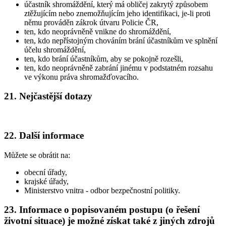
účastník shromáždění, který má obličej zakrytý způsobem
ztěžujícím nebo znemožňujícím jeho identifikaci, je-li proti
němu prováděn zákrok útvaru Policie ČR,
ten, kdo neoprávněně vnikne do shromáždění,
ten, kdo nepřístojným chováním brání účastníkům ve splnění
účelu shromáždění,
ten, kdo brání účastníkům, aby se pokojně rozešli,
ten, kdo neoprávněně zabrání jinému v podstatném rozsahu
ve výkonu práva shromažďovacího.
21. Nejčastější dotazy
22. Další informace
Můžete se obrátit na:
obecní úřady,
krajské úřady,
Ministerstvo vnitra - odbor bezpečnostní politiky.
23. Informace o popisovaném postupu (o řešení
životní situace) je možné získat také z jiných zdrojů