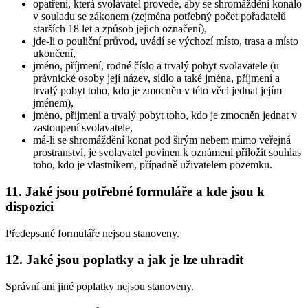
opatření, která svolavatel provede, aby se shromáždění konalo
v souladu se zákonem (zejména potřebný počet pořadatelů
starších 18 let a způsob jejich označení),
jde-li o pouliční průvod, uvádí se výchozí místo, trasa a místo
ukončení,
jméno, příjmení, rodné číslo a trvalý pobyt svolavatele (u
právnické osoby její název, sídlo a také jména, příjmení a
trvalý pobyt toho, kdo je zmocněn v této věci jednat jejím
jménem),
jméno, příjmení a trvalý pobyt toho, kdo je zmocněn jednat v
zastoupení svolavatele,
má-li se shromáždění konat pod širým nebem mimo veřejná
prostranství, je svolavatel povinen k oznámení přiložit souhlas
toho, kdo je vlastníkem, případně uživatelem pozemku.
11. Jaké jsou potřebné formuláře a kde jsou k
dispozici
Předepsané formuláře nejsou stanoveny.
12. Jaké jsou poplatky a jak je lze uhradit
Správní ani jiné poplatky nejsou stanoveny.