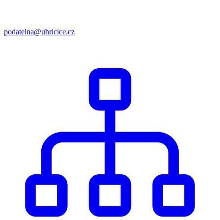
podatelna@uhricice.cz