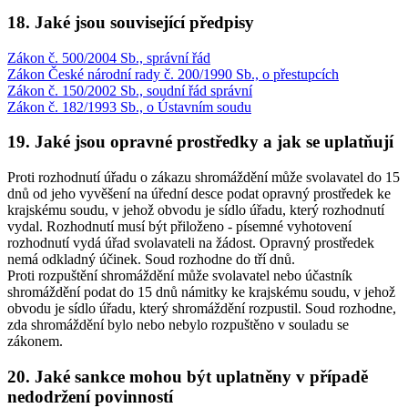
18. Jaké jsou související předpisy
Zákon č. 500/2004 Sb., správní řád
Zákon České národní rady č. 200/1990 Sb., o přestupcích
Zákon č. 150/2002 Sb., soudní řád správní
Zákon č. 182/1993 Sb., o Ústavním soudu
19. Jaké jsou opravné prostředky a jak se uplatňují
Proti rozhodnutí úřadu o zákazu shromáždění může svolavatel do 15
dnů od jeho vyvěšení na úřední desce podat opravný prostředek ke
krajskému soudu, v jehož obvodu je sídlo úřadu, který rozhodnutí
vydal. Rozhodnutí musí být přiloženo - písemné vyhotovení
rozhodnutí vydá úřad svolavateli na žádost. Opravný prostředek
nemá odkladný účinek. Soud rozhodne do tří dnů.
Proti rozpuštění shromáždění může svolavatel nebo účastník
shromáždění podat do 15 dnů námitky ke krajskému soudu, v jehož
obvodu je sídlo úřadu, který shromáždění rozpustil. Soud rozhodne,
zda shromáždění bylo nebo nebylo rozpuštěno v souladu se
zákonem.
20. Jaké sankce mohou být uplatněny v případě
nedodržení povinností