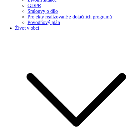
GDPR
Smlouvy o dílo
Projekty realizované z dotačních programů
Povodňový plán
Život v obci