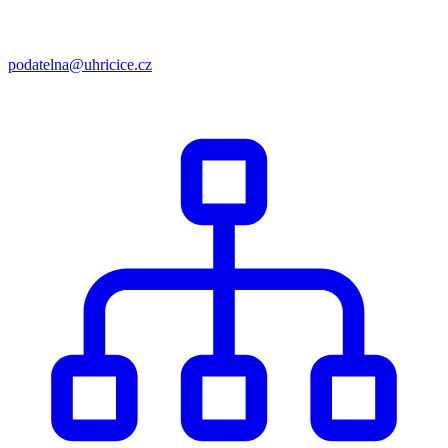
podatelna@uhricice.cz