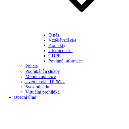
O nás
Vzdělávací cíle
Kontakty
Úřední deska
GDPR
Povinné informace
Policie
Podnikání a služby
Mobilní aplikace
Územní plán Uhřičice
Svoz odpadu
Virtuální prohlídka
Obecní úřad