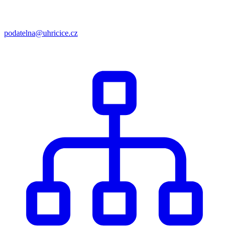
podatelna@uhricice.cz