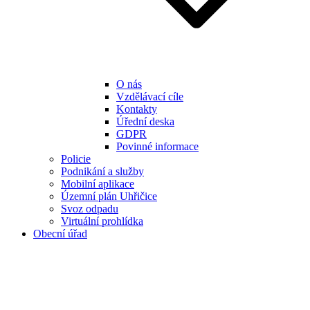
O nás
Vzdělávací cíle
Kontakty
Úřední deska
GDPR
Povinné informace
Policie
Podnikání a služby
Mobilní aplikace
Územní plán Uhřičice
Svoz odpadu
Virtuální prohlídka
Obecní úřad