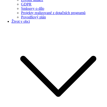
GDPR
Smlouvy o dílo
Projekty realizované z dotačních programů
Povodňový plán
Život v obci